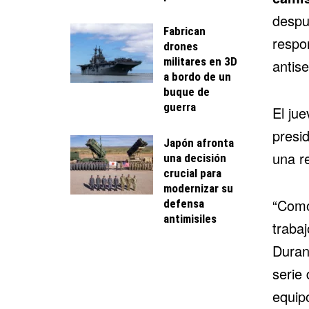
despu
Fabrican
respon
drones
militares en 3D
antise
a bordo de un
buque de
guerra
El ju
presi
Japón afronta
una r
una decisión
crucial para
modernizar su
“Como 
defensa
antimisiles
traba
Duran
serie 
equip