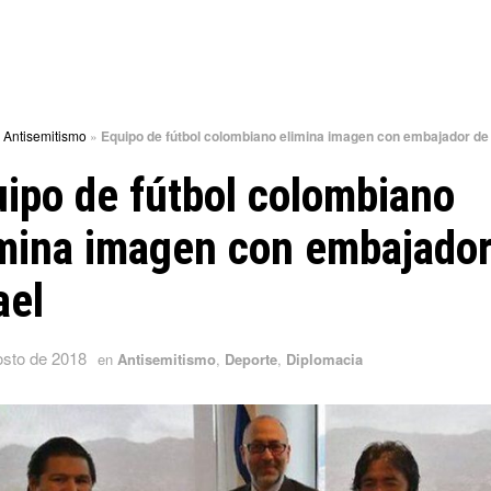
»
Antisemitismo
»
Equipo de fútbol colombiano elimina imagen con embajador de 
ipo de fútbol colombiano
imina imagen con embajador
ael
osto de 2018
en
Antisemitismo
,
Deporte
,
Diplomacia