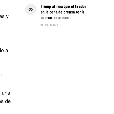
Trump afirma que el tirador
en la cena de prensa tenía
es y
con varias armas
402 SHARES
do a
i
.
, una
os de