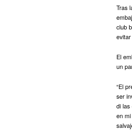
Tras l
embaj
club b
evitar
El emb
un par
“El p
ser i
di las
en mi
salva