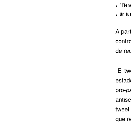
“Tiene
Un fu
A par
contr
de red
“El t
estad
pro-
p
antise
tweet 
que re