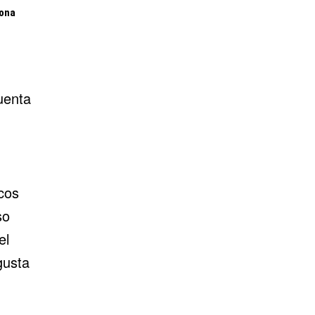
lona
uenta
cos
so
el
gusta