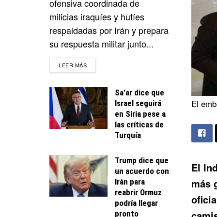
ofensiva coordinada de
milicias iraquíes y hutíes
respaldadas por Irán y prepara
su respuesta militar junto...
DETAILS
LEER MÁS
Sa’ar dice que
El emb
Israel seguirá
en Siria pese a
las críticas de
Turquía
Trump dice que
El In
un acuerdo con
más g
Irán para
reabrir Ormuz
ofici
podría llegar
camis
pronto