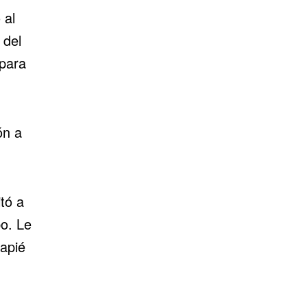
 al
 del
 para
ón a
tó a
po. Le
capié