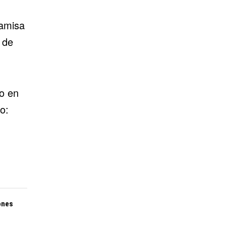
camisa
 de
to en
o:
ones