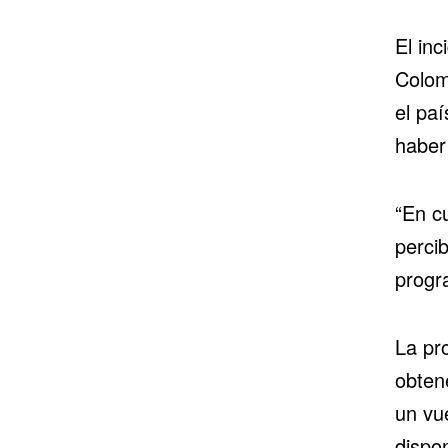
El inc
Colom
el pa
haber
“En cu
perci
progr
La pr
obten
un vu
dispon