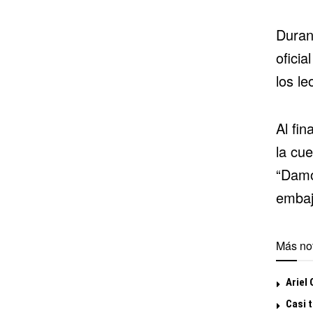
Duran
ofici
los le
Al fin
la cue
“Damo
embaj
Más not
Ariel
Casi 