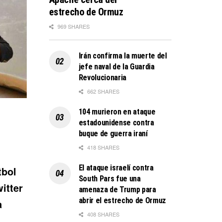
estrecho de Ormuz
969 SHARES
Irán confirma la muerte del
jefe naval de la Guardia
Revolucionaria
662 SHARES
104 murieron en ataque
estadounidense contra
buque de guerra iraní
418 SHARES
El ataque israelí contra
tbol
South Pars fue una
itter
amenaza de Trump para
abrir el estrecho de Ormuz
a
408 SHARES