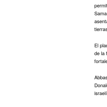
permi
Samari
asenta
tierra
El pla
de la
fortal
Abbas
Donal
israel