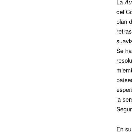
La
Au
del C
plan d
retra
suaviz
Se ha
resol
miemb
paíse
esper
la se
Segur
En su 