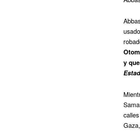
Abbas
usado
robad
Otoma
y que
Esta
Mientr
Samar
calles
Gaza,