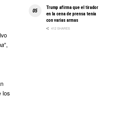
Trump afirma que el tirador
en la cena de prensa tenía
con varias armas
412 SHARES
ivo
na
”,
an
 los