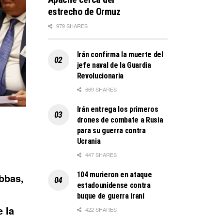
estrecho de Ormuz
979 SHARES
Irán confirma la muerte del
jefe naval de la Guardia
Revolucionaria
669 SHARES
Irán entrega los primeros
drones de combate a Rusia
para su guerra contra
Ucrania
447 SHARES
104 murieron en ataque
bbas,
estadounidense contra
buque de guerra iraní
 la
422 SHARES