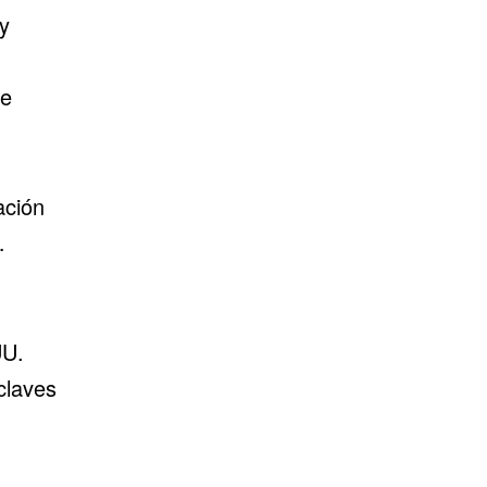
y
de
ación
…
UU.
claves