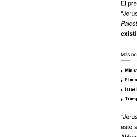
El pr
“Jeru
Palest
exist
Más not
Minist
El min
Israel
Trump
“Jeru
esto 
Abbas