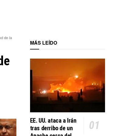
d de la
MÁS LEÍDO
de
EE. UU. ataca a Irán
tras derribo de un
Apache cerca del