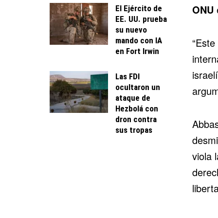
ONU
El Ejército de
EE. UU. prueba
su nuevo
mando con IA
“Este
en Fort Irwin
intern
israel
Las FDI
ocultaron un
argum
ataque de
Hezbolá con
dron contra
Abbas
sus tropas
desmi
viola 
derec
libert