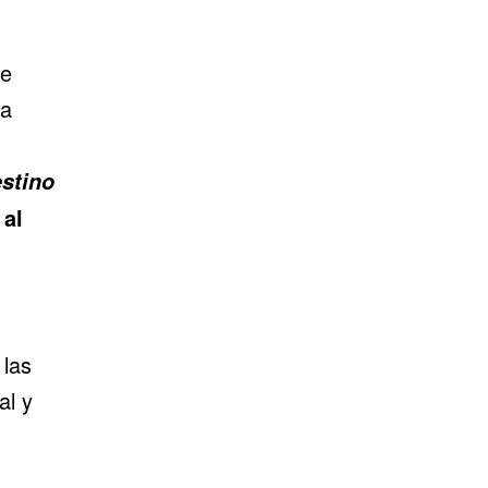
te
ha
estino
 al
 las
al y