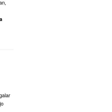
an,
a
galar
jo