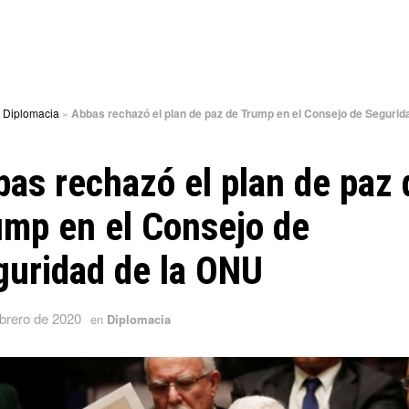
»
Diplomacia
»
Abbas rechazó el plan de paz de Trump en el Consejo de Segurida
as rechazó el plan de paz 
mp en el Consejo de
guridad de la ONU
ebrero de 2020
en
Diplomacia