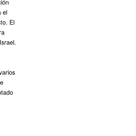
ción
 el
to. El
ra
Israel.
e
varios
se
ntado