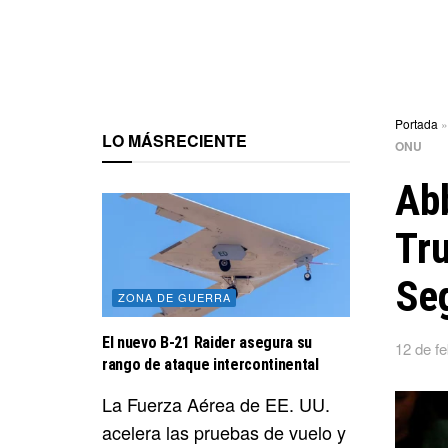
Portada
LO MÁS
RECIENTE
ONU
Abb
Tru
Se
ZONA DE GUERRA
El nuevo B-21 Raider asegura su
12 de f
rango de ataque intercontinental
La Fuerza Aérea de EE. UU.
acelera las pruebas de vuelo y