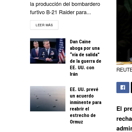
la producción del bombardero
furtivo B-21 Raider para...
DETAILS
LEER MÁS
Dan Caine
aboga por una
“vía de salida”
de la guerra de
EE. UU. con
REUTE
Irán
EE. UU. prevé
un acuerdo
inminente para
El pr
reabrir el
estrecho de
rech
Ormuz
admin