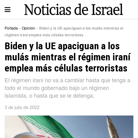
Portada
»
Opinión
»
Biden y la UE apaciguan a los mulás mientras el
régimen iraní emplea más células terroristas
Biden y la UE apaciguan a los
mulás mientras el régimen iraní
emplea más células terroristas
El régimen iraní no va a cambiar hasta que tenga a
todo el mundo gobernado bajo un régimen
islamista, o hasta que se le detenga.
3 de julio de 2022