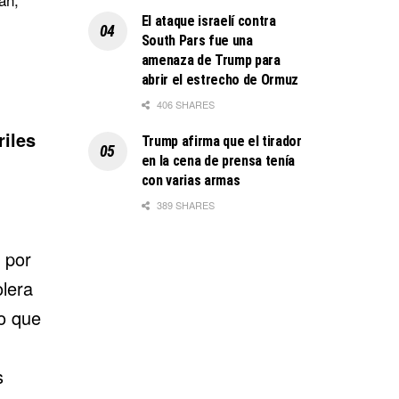
El ataque israelí contra
South Pars fue una
amenaza de Trump para
abrir el estrecho de Ormuz
406 SHARES
riles
Trump afirma que el tirador
en la cena de prensa tenía
,
con varias armas
389 SHARES
 por
olera
o que
s