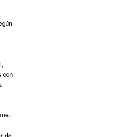
según
I,
s con
.
rme.
or de