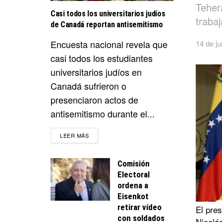
Teher
Casi todos los universitarios judíos
trabaj
de Canadá reportan antisemitismo
Encuesta nacional revela que
14 de ju
casi todos los estudiantes
universitarios judíos en
Canadá sufrieron o
presenciaron actos de
antisemitismo durante el...
DETAILS
LEER MÁS
Comisión
Electoral
ordena a
Eisenkot
retirar vídeo
El pres
con soldados
Nicolá