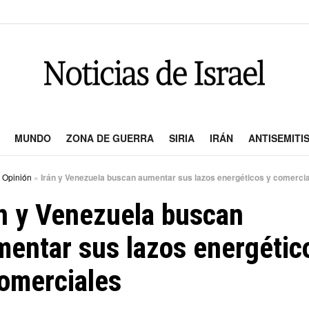
MUNDO
ZONA DE GUERRA
SIRIA
IRÁN
ANTISEMITI
»
Opinión
»
Irán y Venezuela buscan aumentar sus lazos energéticos y comerci
n y Venezuela buscan
entar sus lazos energétic
omerciales