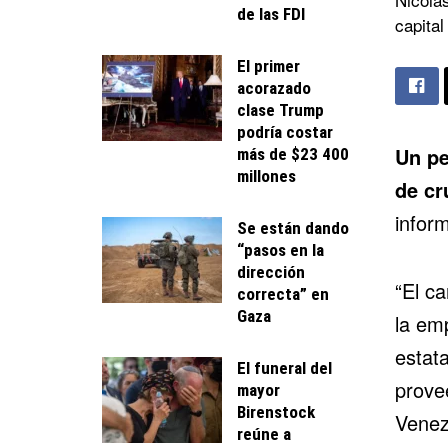
de las FDI
capital
El primer
acorazado
clase Trump
podría costar
Un
pe
más de $23 400
millones
de cr
infor
Se están dando
“pasos en la
dirección
“El c
correcta” en
Gaza
la em
estat
El funeral del
prove
mayor
Birenstock
Venez
reúne a