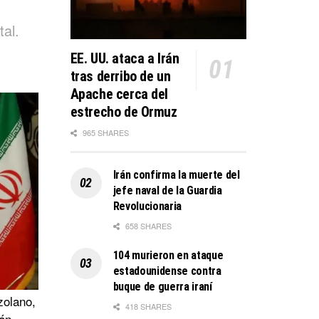
tal.
EE. UU. ataca a Irán
tras derribo de un
Apache cerca del
estrecho de Ormuz
965 SHARES
Irán confirma la muerte del
jefe naval de la Guardia
Revolucionaria
658 SHARES
104 murieron en ataque
estadounidense contra
buque de guerra iraní
zolano,
418 SHARES
án,