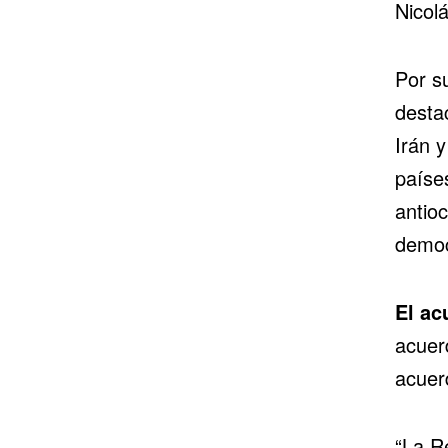
Nicol
Por su
desta
Irán 
paíse
antioc
democ
El
ac
acuer
acuer
“La R