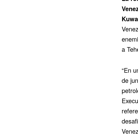
Vene
Kuwa
Venezu
enemi
a Teh
“En u
de ju
petrol
Execu
refer
desaf
Venez