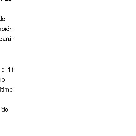
de
mbién
darán
 el 11
do
itime
ido