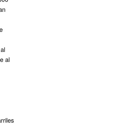
an
e
al
e al
riles