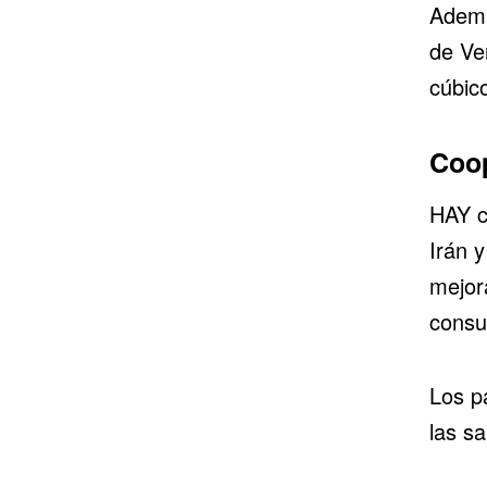
Ademá
de Ve
cúbic
Coop
HAY c
Irán y
mejor
consu
Los p
las s