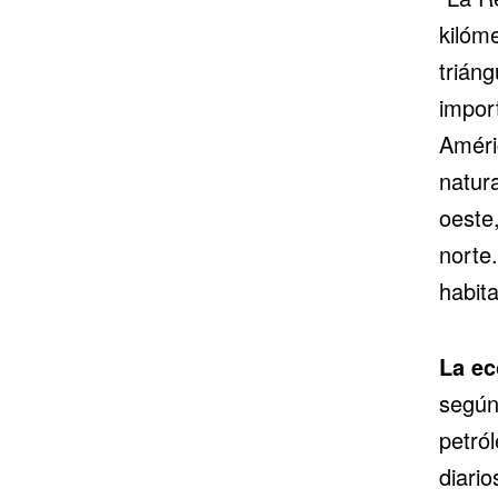
kilóm
triáng
impor
Améri
natura
oeste,
norte.
habita
La ec
según
petró
diario