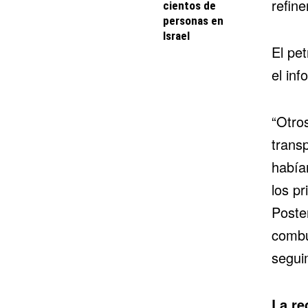
refine
cientos de
personas en
Israel
El pet
el inf
“Otro
trans
había
los p
Poste
combu
segui
La re