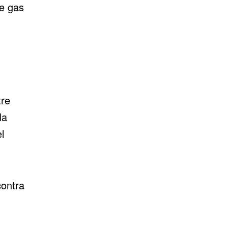
de gas
tre
la
l
contra