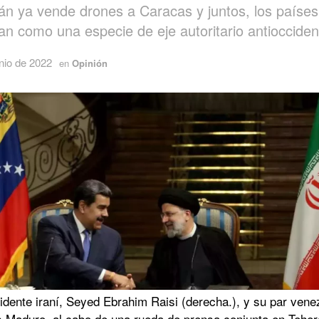
án ya vende drones a Caracas y juntos, los países
an como una especie de eje autoritario antiocciden
nio de 2022
en
Opinión
idente iraní, Seyed Ebrahim Raisi (derecha.), y su par vene
s Maduro, al cabo de una rueda de prensa conjunta en Teher