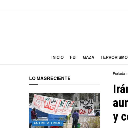
INICIO
FDI
GAZA
TERRORISMO
Portada
LO MÁS
RECIENTE
Irá
aum
y c
ANTISEMITISMO