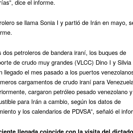
rías”, dice el informe.
rolero se llama Sonia I y partió de Irán en mayo, 
orme.
s dos petroleros de bandera iraní, los buques de
porte de crudo muy grandes (VLCC) Dino I y Silvia 
n llegado el mes pasado a los puertos venezolano
rimeros cargamentos de
crudo iraní
para Venezuela
riormente, cargaron petróleo pesado venezolano y
stible para Irán a cambio, según los datos de
miento y los calendarios de PDVSA”, señaló el info
ciente llegada coincide con la visita del dictad