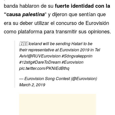
banda hablaron de su
fuerte identidad con la
“causa
” y dijeron que sentían que
palestina
era su deber utilizar el concurso de Eurovisión
como plataforma para transmitir sus opiniones.
🇮🇸 Iceland will be sending Hatari to be
their representative at Eurovision 2019 in Tel
Aviv!
@RUVEurovision
#Söngvakeppnin
#12stig
#DareToDream
#Eurovision
pic.twitter.com/PKNiEdBthq
— Eurovision Song Contest (@Eurovision)
March 2, 2019