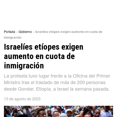
Portada
»
Gobierno
»
Israelíes etíopes exigen aumento en cuota de
inmigración
Israelíes etíopes exigen
aumento en cuota de
inmigración
La protesta tuvo lugar frente a la Oficina del Primer
Ministro tras el traslado de más de 200 personas
desde Gondar, Etiopía, a Israel la semana pasada.
13 de agosto de 2023