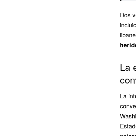
Dos v
inclu
liban
herid
La 
con
La int
conve
Washi
Estad
paíse