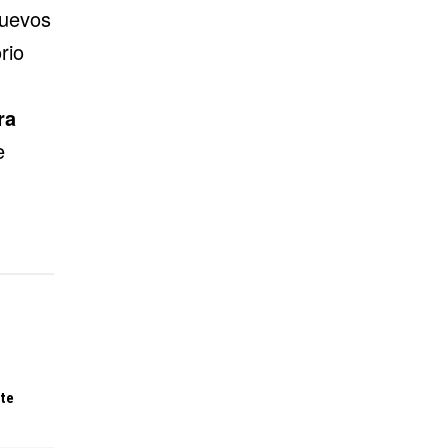
nuevos
rio
ra
e
te