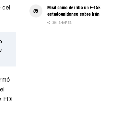
 del
Misil chino derribó un F-15E
estadounidense sobre Irán
391 SHARES
o
e
irmó
el
s FDI