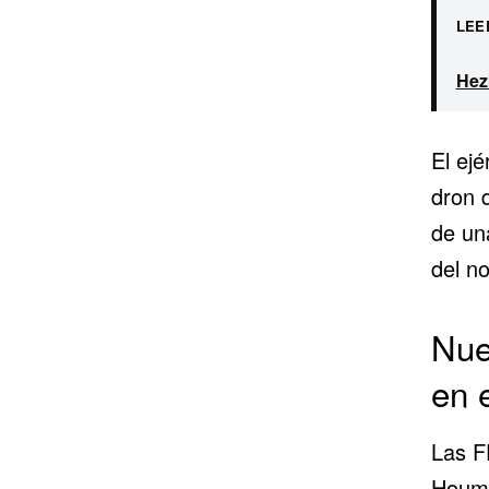
LEE
Hez
El ejé
dron 
de un
del no
Nue
en 
Las F
Houmi