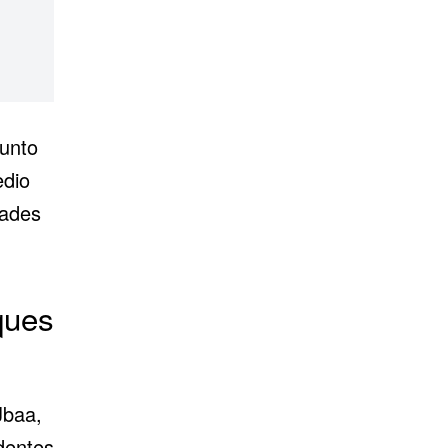
sunto
edio
dades
ques
Jbaa,
dentes