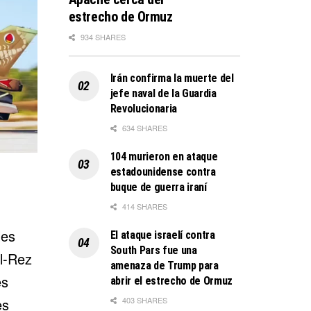
estrecho de Ormuz
934 SHARES
Irán confirma la muerte del
jefe naval de la Guardia
Revolucionaria
634 SHARES
104 murieron en ataque
estadounidense contra
buque de guerra iraní
414 SHARES
les
El ataque israelí contra
South Pars fue una
l-Rez
amenaza de Trump para
es
abrir el estrecho de Ormuz
403 SHARES
es