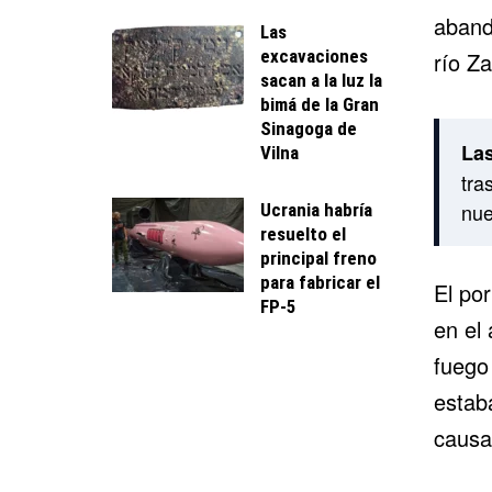
aband
Las
excavaciones
río Za
sacan a la luz la
bimá de la Gran
Sinagoga de
Las
Vilna
tra
nue
Ucrania habría
resuelto el
principal freno
para fabricar el
El por
FP-5
en el 
fuego 
estab
causar