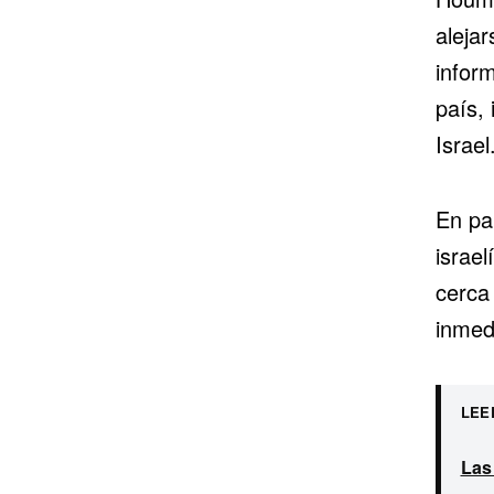
alejar
infor
país, 
Israel
En pa
israel
cerca
inmed
LEE
Las