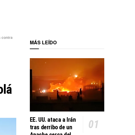
s contra
MÁS LEÍDO
olá
EE. UU. ataca a Irán
tras derribo de un
Apache cerca del