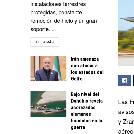
instalaciones terrestres
protegidas, constante
remoción de hielo y un gran
soporte...
DETAILS
LEER MÁS
Irán amenaza
con atacar a
los estados del
Golfo
Bajo nivel del
Las F
Danubio revela
acorazados
aviso
alemanes
y Zra
hundidos en la
guerra
aéreos