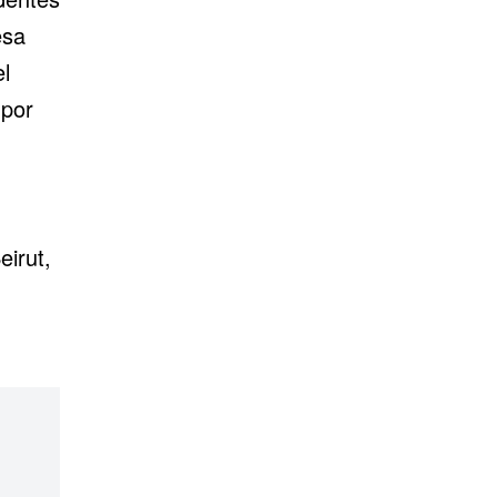
esa
l
 por
eirut,