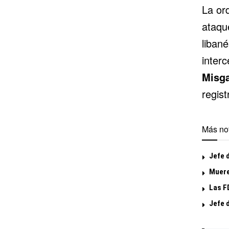
La or
ataque
libané
inter
Misg
regist
Más not
Jefe d
Muere
Las FD
Jefe 