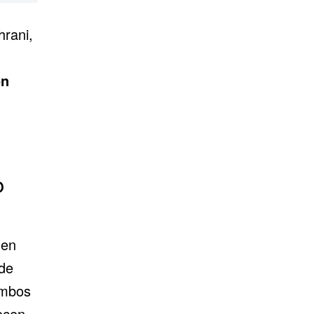
hrani,
on
o
 en
de
ambos
ecen