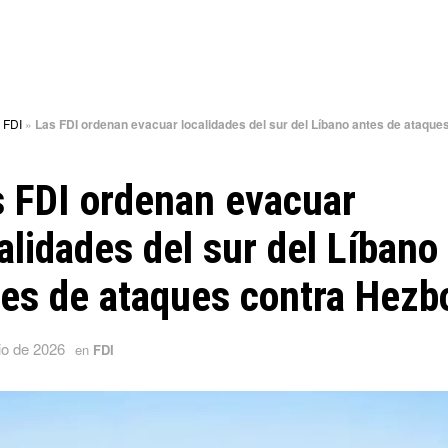
»
FDI
»
Las FDI ordenan evacuar localidades del sur del Líbano antes de ataque
 FDI ordenan evacuar
alidades del sur del Líbano
es de ataques contra Hezb
io de 2026
en
FDI