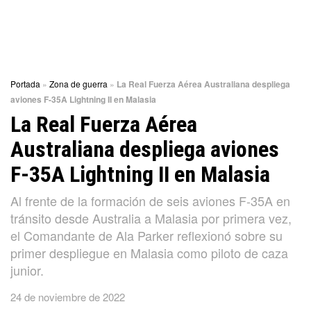
Portada
»
Zona de guerra
»
La Real Fuerza Aérea Australiana despliega
aviones F-35A Lightning II en Malasia
La Real Fuerza Aérea
Australiana despliega aviones
F-35A Lightning II en Malasia
Al frente de la formación de seis aviones F-35A en
tránsito desde Australia a Malasia por primera vez,
el Comandante de Ala Parker reflexionó sobre su
primer despliegue en Malasia como piloto de caza
junior.
24 de noviembre de 2022