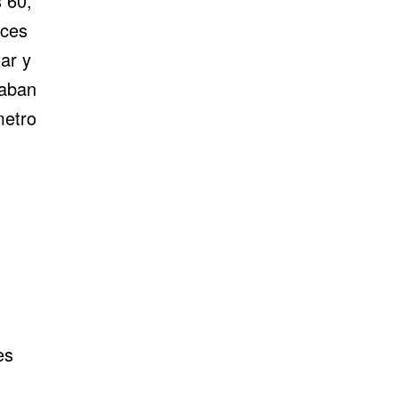
 60,
aces
ar y
caban
metro
es