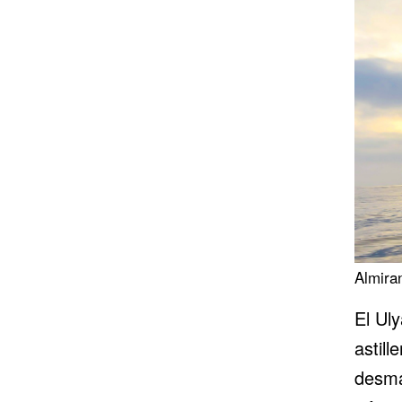
Almira
El Ul
astill
desma