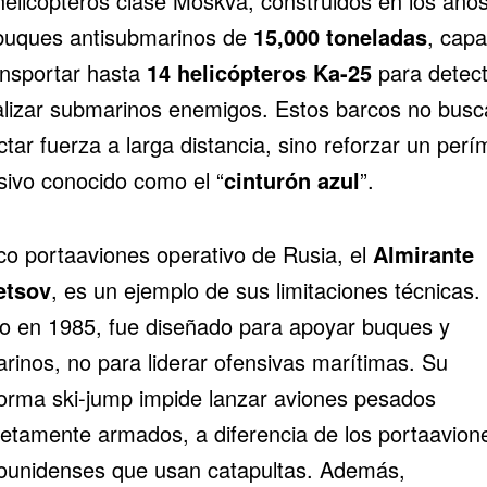
helicópteros clase Moskva, construidos en los años
buques antisubmarinos de
15,000 toneladas
, cap
ansportar hasta
14 helicópteros Ka-25
para detect
alizar submarinos enemigos. Estos barcos no bus
tar fuerza a larga distancia, sino reforzar un perí
sivo conocido como el “
cinturón azul
”.
ico portaaviones operativo de Rusia, el
Almirante
etsov
, es un ejemplo de sus limitaciones técnicas.
o en 1985, fue diseñado para apoyar buques y
rinos, no para liderar ofensivas marítimas. Su
forma ski-jump impide lanzar aviones pesados
etamente armados, a diferencia de los portaavion
ounidenses que usan catapultas. Además,