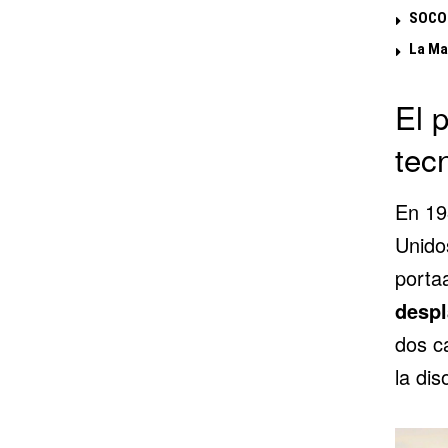
SOCOM
La Ma
El 
tec
En 19
Unido
porta
desp
dos c
la di