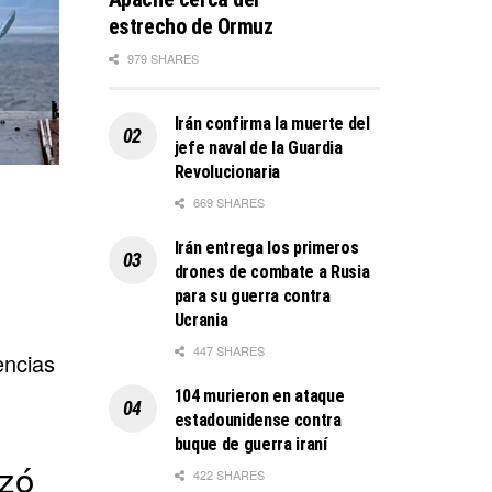
estrecho de Ormuz
979 SHARES
Irán confirma la muerte del
jefe naval de la Guardia
Revolucionaria
669 SHARES
Irán entrega los primeros
drones de combate a Rusia
para su guerra contra
Ucrania
447 SHARES
encias
104 murieron en ataque
estadounidense contra
buque de guerra iraní
izó
422 SHARES