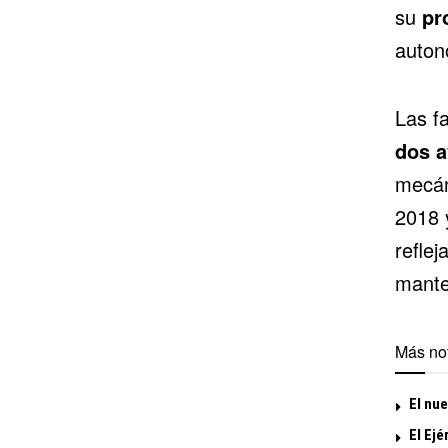
su
pr
auton
Las f
dos 
mecán
2018 
reflej
mante
Más not
El nu
El Ejé