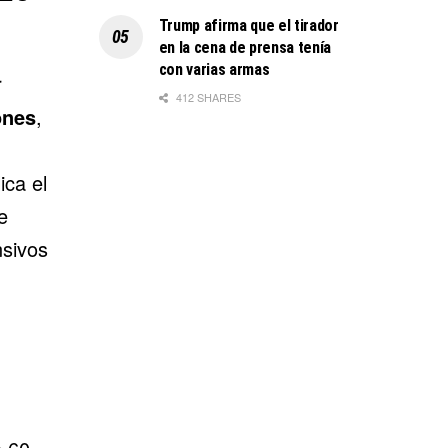
Trump afirma que el tirador
en la cena de prensa tenía
con varias armas
r
412 SHARES
ones
,
ica el
e
nsivos