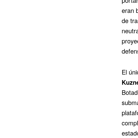
porta
eran 
de tr
neutr
proyec
defen
El ún
Kuzn
Botad
subma
plata
compl
estad