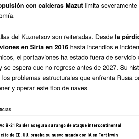
opulsión con calderas Mazut
limita severamente
omía.
allas del Kuznetsov son reiteradas. Desde
la pérdi
aviones en
Siria
en 2016
hasta incendios e incide
icos, el portaaviones ha estado fuera de servicio
y se espera que no regrese antes de 2027. Su hist
a los problemas estructurales que enfrenta Rusia p
ner y operar este tipo de naves.
icias
evo B-21 Raider asegura su rango de ataque intercontinental
rcito de EE. UU. prueba su nuevo mando con IA en Fort Irwin