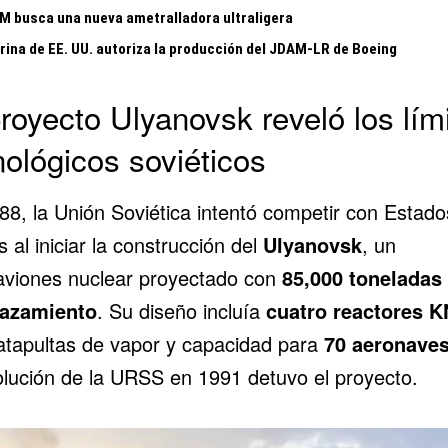
 busca una nueva ametralladora ultraligera
rina de EE. UU. autoriza la producción del JDAM-LR de Boeing
proyecto Ulyanovsk reveló los lím
nológicos soviéticos
88, la Unión Soviética intentó competir con
Estado
s
al iniciar la construcción del
Ulyanovsk
, un
aviones nuclear proyectado con
85,000 toneladas
lazamiento
. Su diseño incluía
cuatro reactores K
atapultas de vapor y capacidad para
70 aeronave
solución de la URSS en 1991 detuvo el proyecto.