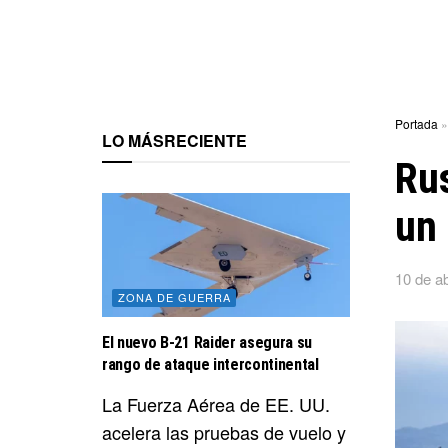
Portada
LO MÁS
RECIENTE
Rus
un 
10 de ab
ZONA DE GUERRA
El nuevo B-21 Raider asegura su
rango de ataque intercontinental
La Fuerza Aérea de EE. UU.
acelera las pruebas de vuelo y