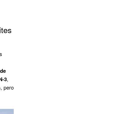
ites
s
 de
N-3
,
s
, pero