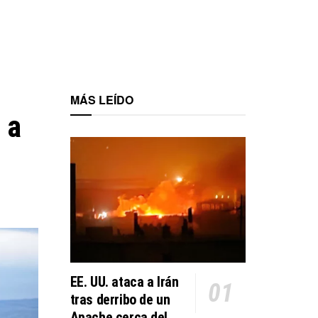
MÁS LEÍDO
 a
EE. UU. ataca a Irán
tras derribo de un
Apache cerca del