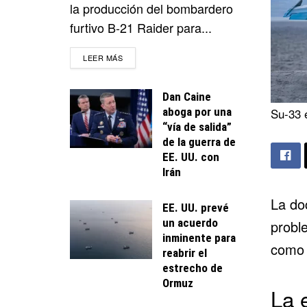
la producción del bombardero
furtivo B-21 Raider para...
DETAILS
LEER MÁS
Dan Caine
aboga por una
Su-33 
“vía de salida”
de la guerra de
EE. UU. con
Irán
La doc
EE. UU. prevé
un acuerdo
probl
inminente para
como 
reabrir el
estrecho de
Ormuz
La 