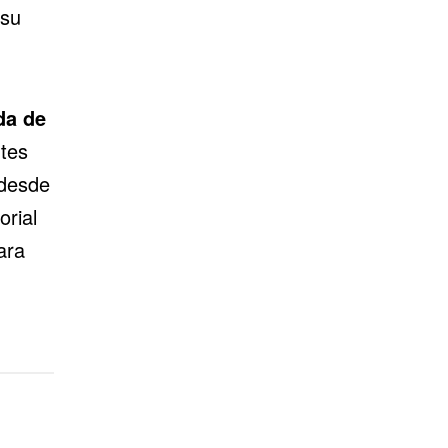
 su
da de
ntes
 desde
orial
ara