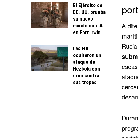
El Ejército de
por
EE. UU. prueba
su nuevo
A dif
mando con IA
en Fort Irwin
marít
Rusia
Las FDI
subma
ocultaron un
ataque de
escas
Hezbolá con
ataqu
dron contra
sus tropas
cerca
desarr
Duran
progr