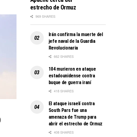
estrecho de Ormuz
969 SHARES
Irán confirma la muerte del
jefe naval de la Guardia
Revolucionaria
662 SHARES
104 murieron en ataque
estadounidense contra
buque de guerra iraní
418 SHARES
El ataque israelí contra
South Pars fue una
amenaza de Trump para
)
abrir el estrecho de Ormuz
408 SHARES