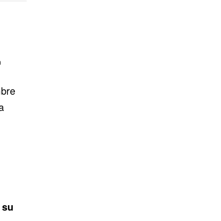
n
mbre
a
 su