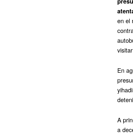
presu
atent
en el
contr
autob
visita
En ag
presun
yihadi
deteni
A prin
a dec