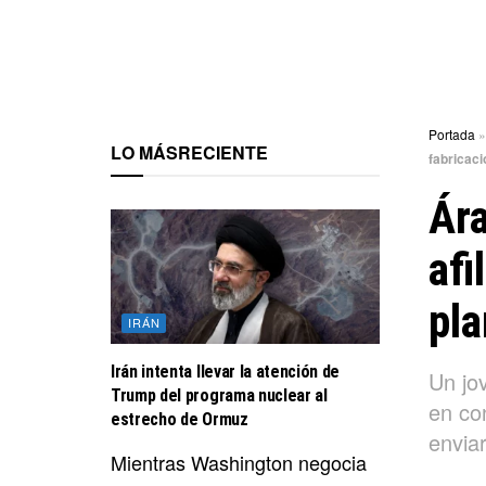
Portada
LO MÁS
RECIENTE
fabricac
Ára
afi
pla
IRÁN
Irán intenta llevar la atención de
Un jo
Trump del programa nuclear al
en co
estrecho de Ormuz
envia
Mientras Washington negocia