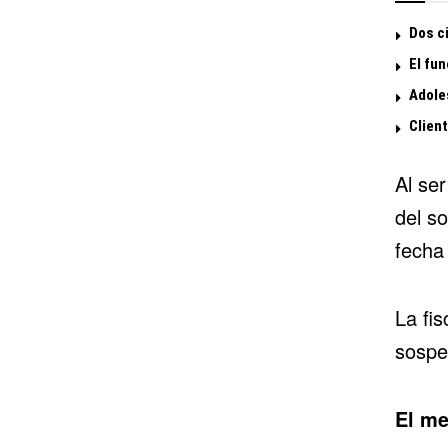
Dos ci
El fun
Adoles
Clien
Al se
del so
fecha
La fi
sospec
El me