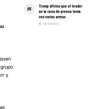
Trump afirma que el tirador
en la cena de prensa tenía
n
con varias armas
402 SHARES
su
joven
 grupo
am y
Bet
,