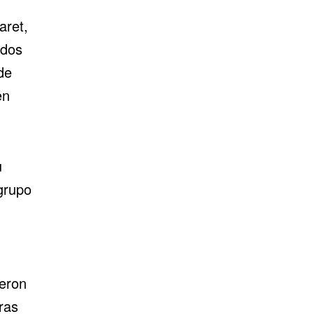
aret,
ados
de
en
u
 grupo
ieron
ras