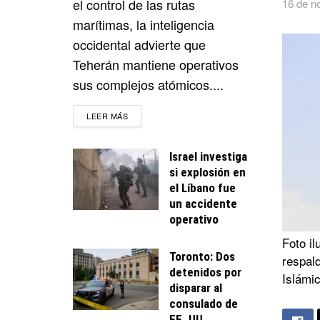
el control de las rutas
16 de n
marítimas, la inteligencia
occidental advierte que
Teherán mantiene operativos
sus complejos atómicos....
DETAILS
LEER MÁS
Israel investiga
si explosión en
el Líbano fue
un accidente
operativo
Foto i
Toronto: Dos
respal
detenidos por
Islámic
disparar al
consulado de
EE. UU.