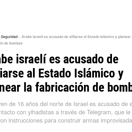
»
Seguridad
»
Árabe israelí es acusado de afiliarse al Estado Islámico y planear 
ión de bombas
be israelí es acusado de
liarse al Estado Islámico y
near la fabricación de bom
ven de 16 años del norte de Israel es acusado de 
ntacto con yihadistas a través de Telegram, que le
ron instrucciones para construir armas improvisada