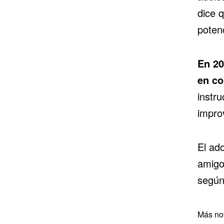
dice q
potenc
En 20
en co
instru
impro
El ad
amigo
según
Más not