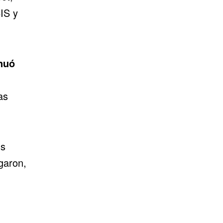
SIS y
inuó
as
us
garon,