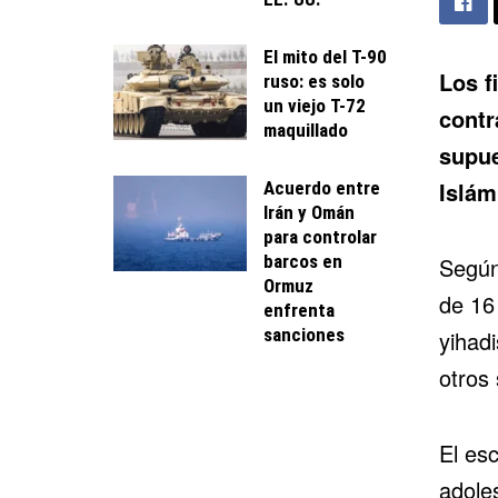
El mito del T-90
Los f
ruso: es solo
un viejo T-72
contr
maquillado
supue
Islám
Acuerdo entre
Irán y Omán
para controlar
barcos en
Según
Ormuz
de 16
enfrenta
sanciones
yihadi
otros 
El esc
adole