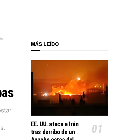
la
MÁS LEÍDO
bas
estar
EE. UU. ataca a Irán
s.
tras derribo de un
Apache cerca del