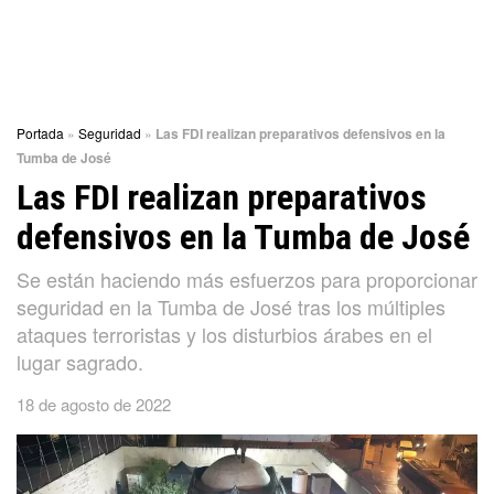
Portada
»
Seguridad
»
Las FDI realizan preparativos defensivos en la
Tumba de José
Las FDI realizan preparativos
defensivos en la Tumba de José
Se están haciendo más esfuerzos para proporcionar
seguridad en la Tumba de José tras los múltiples
ataques terroristas y los disturbios árabes en el
lugar sagrado.
18 de agosto de 2022