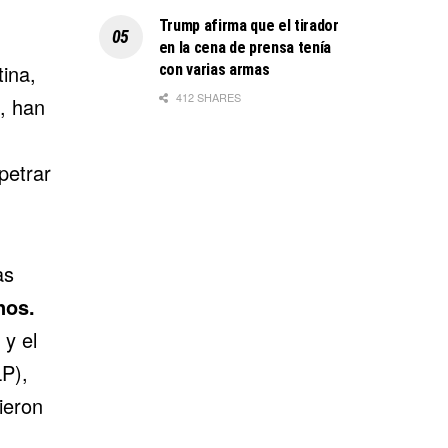
Trump afirma que el tirador
en la cena de prensa tenía
tina,
con varias armas
412 SHARES
, han
petrar
as
nos.
 y el
LP),
ieron