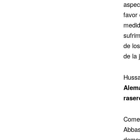
aspect
favor
medid
sufrim
de lo
de la 
Hussa
Alema
raser
Comen
Abbas
demos