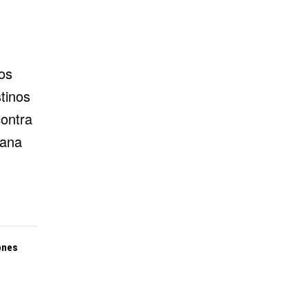
os
tinos
ontra
mana
ones