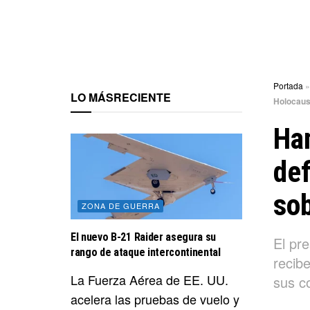
Portada
LO MÁS
RECIENTE
Holocaus
Ham
def
sob
ZONA DE GUERRA
El nuevo B-21 Raider asegura su
El pr
rango de ataque intercontinental
recibe
La Fuerza Aérea de EE. UU.
sus c
acelera las pruebas de vuelo y