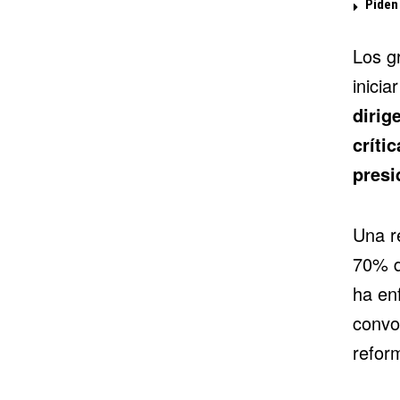
Piden
Los g
inicia
dirig
críti
presi
Una r
70% d
ha en
convo
refor