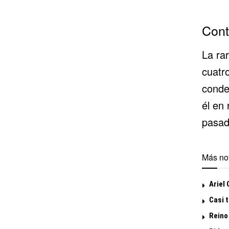
Cont
La ra
cuatr
conde
él en
pasad
Más not
Ariel
Casi 
Reino