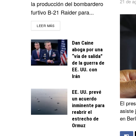
21 de a
la producción del bombardero
furtivo B-21 Raider para...
DETAILS
LEER MÁS
Dan Caine
aboga por una
“vía de salida”
de la guerra de
EE. UU. con
Irán
EE. UU. prevé
un acuerdo
El pre
inminente para
asiste 
reabrir el
en Ber
estrecho de
Ormuz