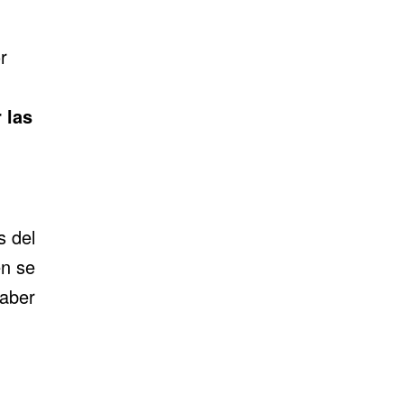
r
 las
s del
én se
haber