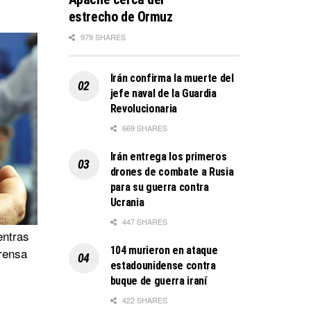
estrecho de Ormuz
979 SHARES
Irán confirma la muerte del
jefe naval de la Guardia
Revolucionaria
669 SHARES
Irán entrega los primeros
drones de combate a Rusia
para su guerra contra
Ucrania
447 SHARES
entras
104 murieron en ataque
prensa
estadounidense contra
buque de guerra iraní
422 SHARES