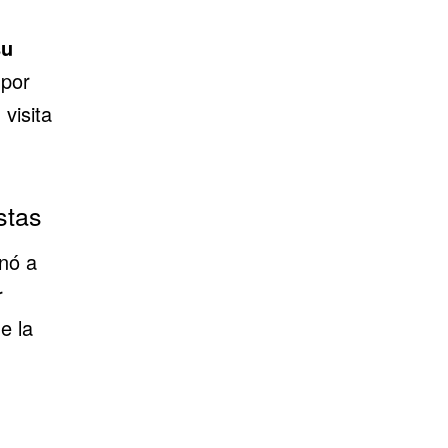
su
 por
 visita
stas
enó a
r
e la