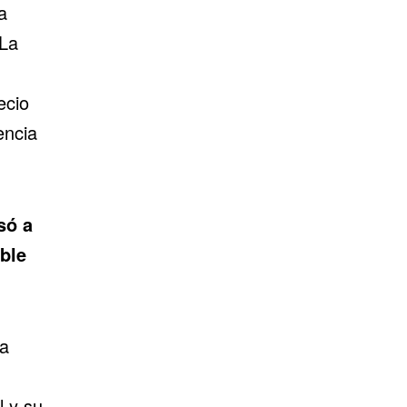
a
 La
ecio
ncia
só a
ble
ra
el
y su