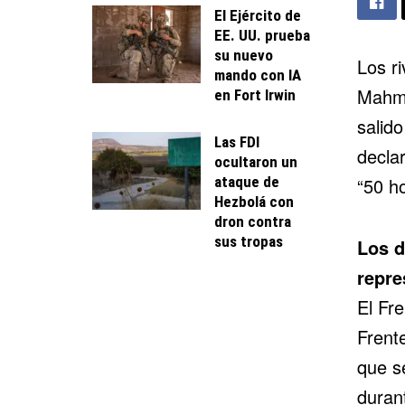
El Ejército de
EE. UU. prueba
su nuevo
Los ri
mando con IA
Mahmu
en Fort Irwin
salid
Las FDI
decla
ocultaron un
ataque de
“50 ho
Hezbolá con
dron contra
sus tropas
Los d
repre
El Fre
Frent
que s
duran