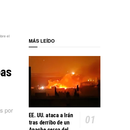
bre el
MÁS LEÍDO
bas
es por
EE. UU. ataca a Irán
tras derribo de un
Apache cerca del