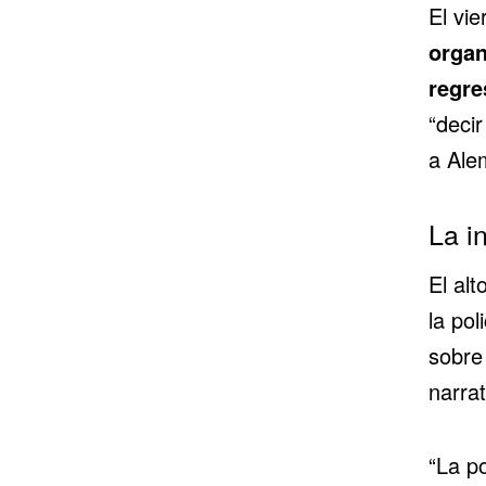
El vie
organ
regre
“decir
a Ale
La i
El alt
la pol
sobre 
narrat
“La p