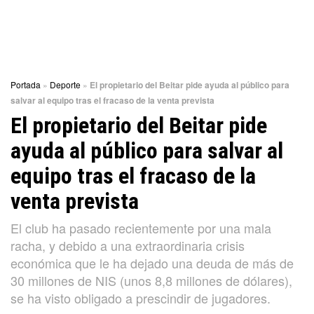
Portada
»
Deporte
»
El propietario del Beitar pide ayuda al público para
salvar al equipo tras el fracaso de la venta prevista
El propietario del Beitar pide
ayuda al público para salvar al
equipo tras el fracaso de la
venta prevista
El club ha pasado recientemente por una mala
racha, y debido a una extraordinaria crisis
económica que le ha dejado una deuda de más de
30 millones de NIS (unos 8,8 millones de dólares),
se ha visto obligado a prescindir de jugadores.