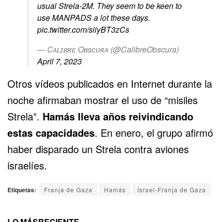
usual Strela-2M. They seem to be keen to
use MANPADS a lot these days.
pic.twitter.com/siiyBT3zCs
— Cᴀʟɪʙʀᴇ Oʙsᴄᴜʀᴀ (@CalibreObscura)
April 7, 2023
Otros vídeos publicados en Internet durante la
noche afirmaban mostrar el uso de “misiles
Strela”.
Hamás lleva años reivindicando
estas capacidades
. En enero, el grupo afirmó
haber disparado un Strela contra aviones
israelíes.
Etiquetas:
Franja de Gaza
Hamás
Israel-Franja de Gaza
LO MÁS
RECIENTE