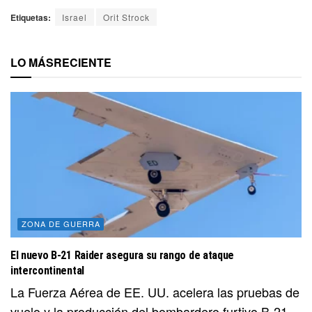
Etiquetas:
Israel
Orit Strock
LO MÁS
RECIENTE
ZONA DE GUERRA
El nuevo B-21 Raider asegura su rango de ataque
intercontinental
La Fuerza Aérea de EE. UU. acelera las pruebas de
vuelo y la producción del bombardero furtivo B-21