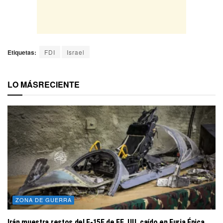
Etiquetas:
FDI
Israel
LO MÁS
RECIENTE
ZONA DE GUERRA
Irán muestra restos del F-15E de EE. UU. caído en Furia Épica