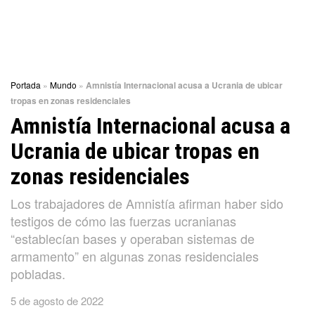
Portada
»
Mundo
»
Amnistía Internacional acusa a Ucrania de ubicar
tropas en zonas residenciales
Amnistía Internacional acusa a
Ucrania de ubicar tropas en
zonas residenciales
Los trabajadores de Amnistía afirman haber sido
testigos de cómo las fuerzas ucranianas
“establecían bases y operaban sistemas de
armamento” en algunas zonas residenciales
pobladas.
5 de agosto de 2022