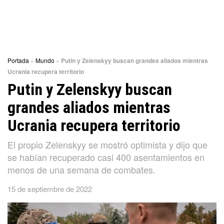
Portada
»
Mundo
»
Putin y Zelenskyy buscan grandes aliados mientras
Ucrania recupera territorio
Putin y Zelenskyy buscan
grandes aliados mientras
Ucrania recupera territorio
El propio Zelenskyy se mostró optimista y dijo que
se habían recuperado casi 400 asentamientos en
menos de una semana de combates.
15 de septiembre de 2022