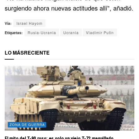
surgiendo ahora nuevas actitudes allí”, añadió.
Vía:
Israel Hayom
Etiquetas:
Rusia-Ucrania
Ucrania
Vladimir Putin
LO MÁS
RECIENTE
ZONA DE GUERRA
El mito del T-90 ruso: es solo un viejo T-72 maquillado