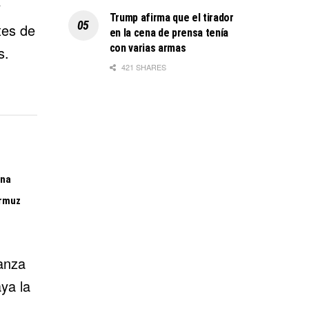
y
Trump afirma que el tirador
tes de
en la cena de prensa tenía
con varias armas
s.
421 SHARES
ina
Ormuz
canza
ya la