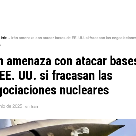
»
Irán
»
Irán amenaza con atacar bases de EE. UU. si fracasan las negociacione
s
n amenaza con atacar base
EE. UU. si fracasan las
gociaciones nucleares
nio de 2025
en
Irán