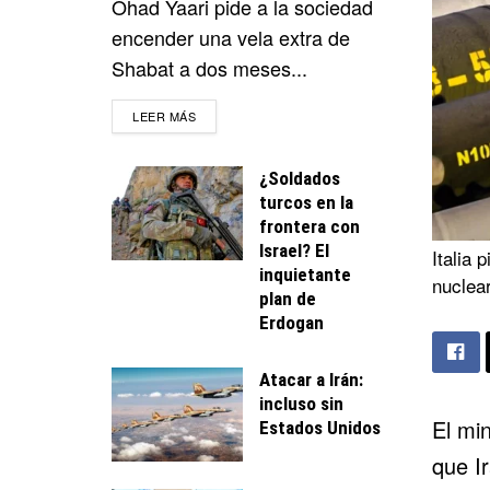
Ohad Yaari pide a la sociedad
encender una vela extra de
Shabat a dos meses...
DETAILS
LEER MÁS
¿Soldados
turcos en la
frontera con
Israel? El
Italia 
inquietante
nuclea
plan de
Erdogan
Atacar a Irán:
incluso sin
El min
Estados Unidos
que
I