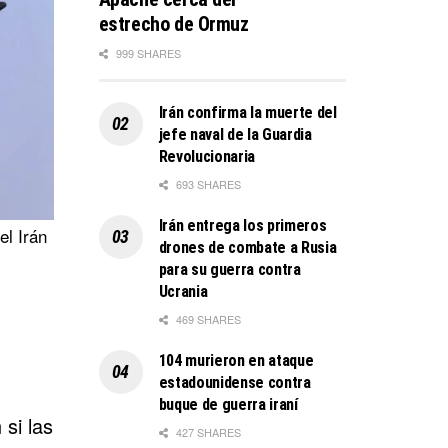
estrecho de Ormuz
999 SHARES
Irán confirma la muerte del
jefe naval de la Guardia
Revolucionaria
693 SHARES
Irán entrega los primeros
el Irán
drones de combate a Rusia
para su guerra contra
Ucrania
469 SHARES
104 murieron en ataque
estadounidense contra
buque de guerra iraní
si las
427 SHARES