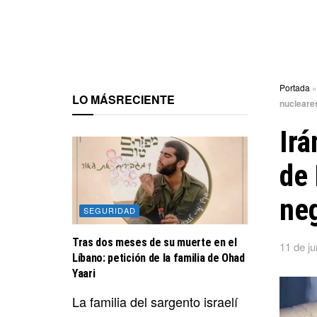
Portada
LO MÁS
RECIENTE
nucleare
Irá
de 
ne
SEGURIDAD
Tras dos meses de su muerte en el
11 de ju
Líbano: petición de la familia de Ohad
Yaari
La familia del sargento israelí