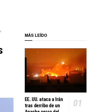
s
MÁS LEÍDO
s
EE. UU. ataca a Irán
tras derribo de un
Apache cerca del