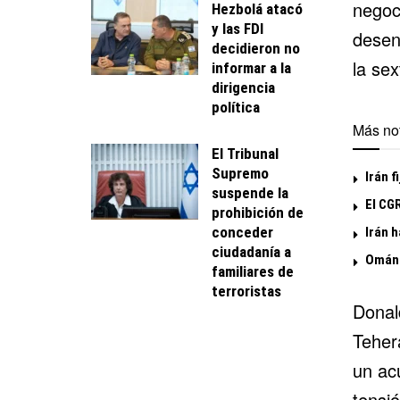
negoc
Hezbolá atacó
y las FDI
desen
decidieron no
la se
informar a la
dirigencia
política
Más not
El Tribunal
Supremo
Irán f
suspende la
El CG
prohibición de
conceder
Irán h
ciudadanía a
Omán 
familiares de
terroristas
Donal
Teherá
un ac
tensi