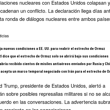
iaciones nucleares con Estados Unidos colapsan 
cadenan un conflicto. La declaración llega días an
xta ronda de diálogos nucleares entre ambos paíse
icias
ija nuevas condiciones a EE. UU. para reabrir el estrecho de Ormuz
RI dice que el estrecho de Ormuz solo se abrirá bajo sus condiciones
abría recibido cientos de misiles antiaéreos enviados por Rusia y Ch
acepta un marco temporal negociado con Irán para el estrecho de 
d Trump
, presidente de
Estados Unidos
, alertó a
n sobre posibles represalias militares si no se al
uerdo en las conversaciones. La advertencia subra
ón creciente en las negociaciones.