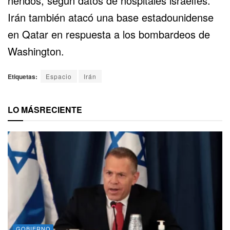
heridos, según datos de hospitales israelíes.
Irán también atacó una base estadounidense
en
Qatar
en respuesta a los bombardeos de
Washington.
Etiquetas:
Espacio
Irán
LO MÁS
RECIENTE
GOBIERNO