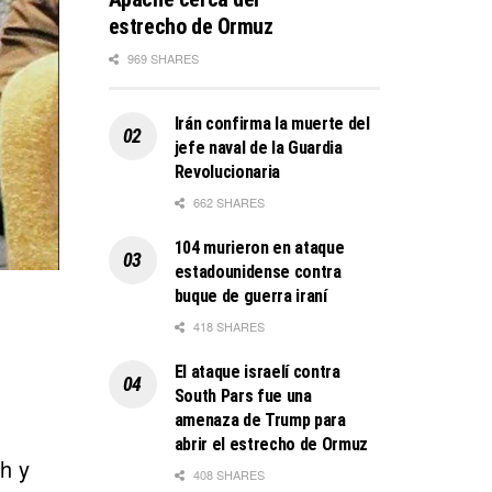
estrecho de Ormuz
969 SHARES
Irán confirma la muerte del
jefe naval de la Guardia
Revolucionaria
662 SHARES
104 murieron en ataque
estadounidense contra
buque de guerra iraní
418 SHARES
El ataque israelí contra
South Pars fue una
amenaza de Trump para
abrir el estrecho de Ormuz
h y
408 SHARES