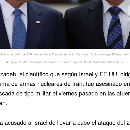
Ministro israelí Ehud Olmert recibe al Presidente de los Estados Unidos George W. Bush en Is
Aeropuerto Internacional Ben Gurion, el 14 de mayo de 2008. (Nati Shohat/Flash 90)
zadeh, el científico que según Israel y EE.UU. diri
ama de armas nucleares de Irán, fue asesinado e
cada de tipo militar el viernes pasado en las afue
án.
a acusado a Israel de llevar a cabo el ataque del 