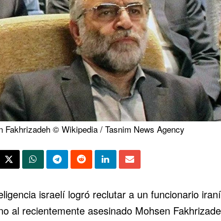
 Fakhrizadeh © Wikipedia / Tasnim News Agency
eligencia israelí logró reclutar a un funcionario iraní
no al recientemente asesinado Mohsen Fakhrizade