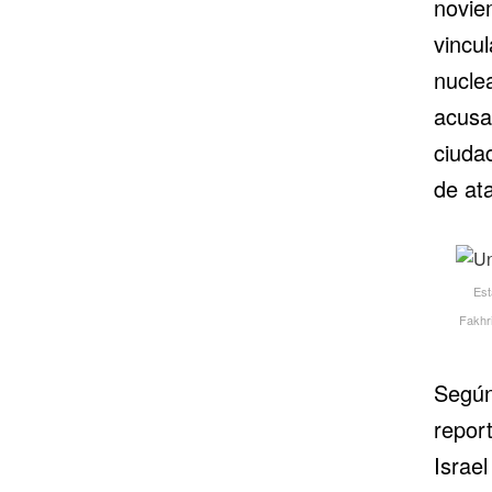
novie
vincu
nucle
acusa
ciuda
de ata
Est
Fakhri
Según 
repor
Israe