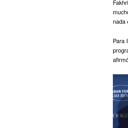
Fakhr
mucho
nada 
Para I
progr
afirm