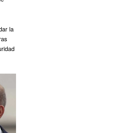
ar la
ras
uridad