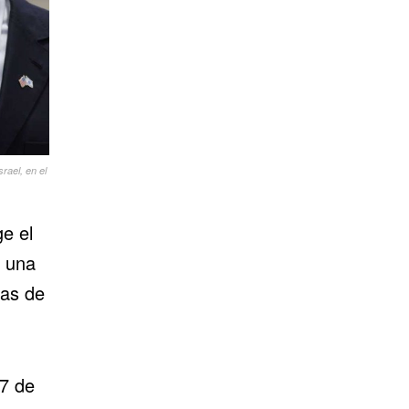
rael, en el
ge el
n una
ras de
27 de