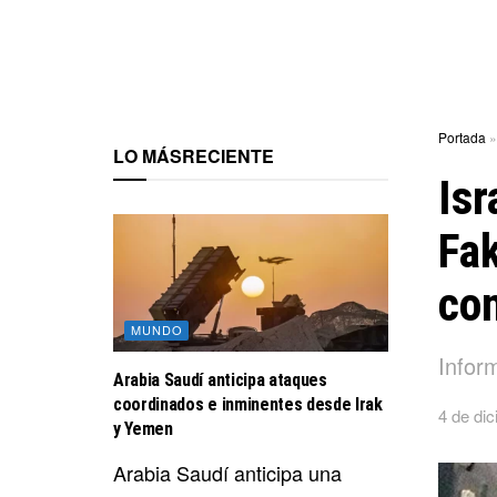
Portada
LO MÁS
RECIENTE
Isr
Fa
con
MUNDO
Inform
Arabia Saudí anticipa ataques
coordinados e inminentes desde Irak
4 de di
y Yemen
Arabia Saudí anticipa una