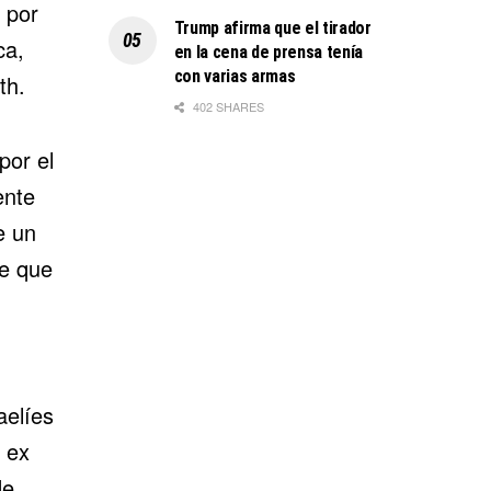
 por
Trump afirma que el tirador
ca,
en la cena de prensa tenía
con varias armas
th.
402 SHARES
por el
ente
e un
de que
aelíes
 ex
de