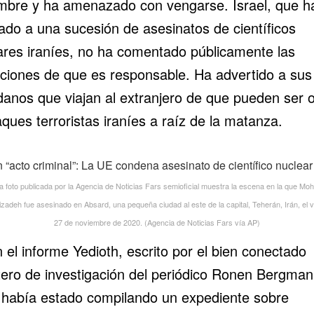
mbre y ha amenazado con vengarse. Israel, que h
lado a una sucesión de asesinatos de científicos
ares iraníes, no ha comentado públicamente las
ciones de que es responsable. Ha advertido a sus
danos que viajan al extranjero de que pueden ser o
ques terroristas iraníes a raíz de la matanza.
a foto publicada por la Agencia de Noticias Fars semioficial muestra la escena en la que Mo
zadeh fue asesinado en Absard, una pequeña ciudad al este de la capital, Teherán, Irán, el 
27 de noviembre de 2020. (Agencia de Noticias Fars vía AP)
el informe Yedioth, escrito por el bien conectado
tero de investigación del periódico Ronen Bergman
l había estado compilando un expediente sobre