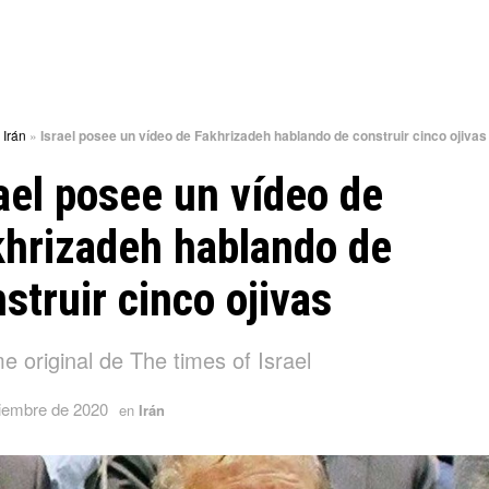
»
Irán
»
Israel posee un vídeo de Fakhrizadeh hablando de construir cinco ojivas
ael posee un vídeo de
khrizadeh hablando de
struir cinco ojivas
e original de The times of Israel
ciembre de 2020
en
Irán