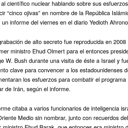
 al científico nuclear hablando sobre sus esfuerzos
ir “cinco ojivas” en nombre de la República Islámi
un informe del viernes en el diario Yedioth Ahrono
grabación de alto secreto fue reproducida en 2008 
imer ministro Ehud Olmert para el entonces presid
e W. Bush durante una
visita
de éste a Israel y fu
nto clave para convencer a los estadounidenses 
mentaran los esfuerzos para combatir el programa
r de Irán, según el informe.
orme citaba a varios funcionarios de inteligencia isr
Oriente Medio sin nombrar, junto con recuerdos del
r ministro Ehud Barak, que entonces era ministro 