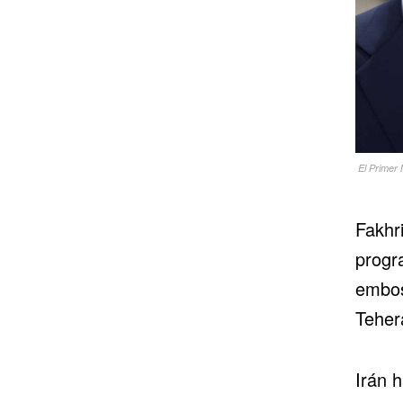
El Primer 
Fakhri
progr
embos
Teher
Irán h