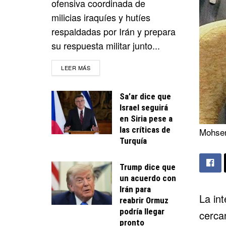
ofensiva coordinada de
milicias iraquíes y hutíes
respaldadas por Irán y prepara
su respuesta militar junto...
DETAILS
LEER MÁS
Sa’ar dice que
Israel seguirá
en Siria pese a
las críticas de
Mohsen
Turquía
Trump dice que
un acuerdo con
Irán para
La int
reabrir Ormuz
podría llegar
cerca
pronto