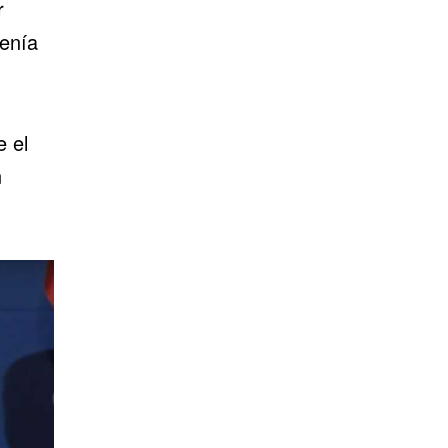
r
tenía
e el
n