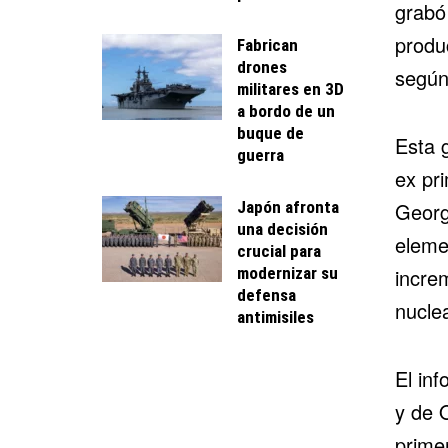
grabó
produc
Fabrican
drones
según 
militares en 3D
a bordo de un
buque de
Esta 
guerra
ex pr
Japón afronta
Georg
una decisión
eleme
crucial para
modernizar su
incre
defensa
nuclea
antimisiles
El inf
y de 
prime