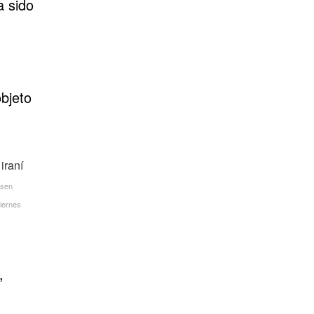
a sido
bjeto
hsen
viernes
,