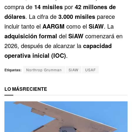
compra de
14 misiles
por
42 millones de
dólares
. La cifra de
3.000 misiles
parece
incluir tanto el
AARGM
como el
SiAW
. La
adquisición formal
del
SiAW
comenzará en
2026, después de alcanzar la
capacidad
operativa inicial (IOC)
.
Etiquetas:
Northrop Grumman
SiAW
USAF
LO MÁS
RECIENTE