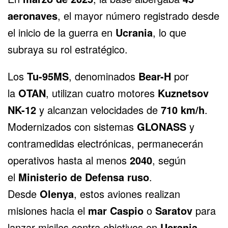
aeronaves
, el mayor número registrado desde
el inicio de la guerra en
Ucrania
, lo que
subraya su rol estratégico.
Los
Tu-95MS
, denominados
Bear-H
por
la
OTAN
, utilizan cuatro motores
Kuznetsov
NK-12
y alcanzan velocidades de
710 km/h
.
Modernizados con sistemas
GLONASS
y
contramedidas electrónicas, permanecerán
operativos hasta al menos
2040
, según
el
Ministerio de Defensa ruso
.
Desde
Olenya
, estos aviones realizan
misiones hacia el
mar Caspio
o
Saratov
para
lanzar misiles contra objetivos en
Ucrania
,