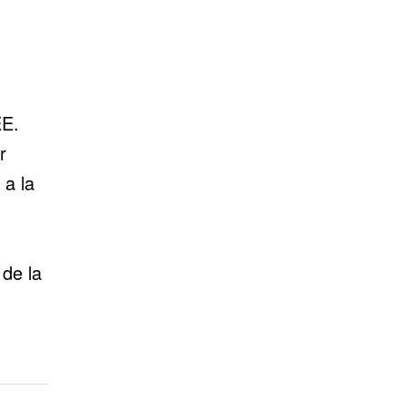
EE.
r
 a la
 de la