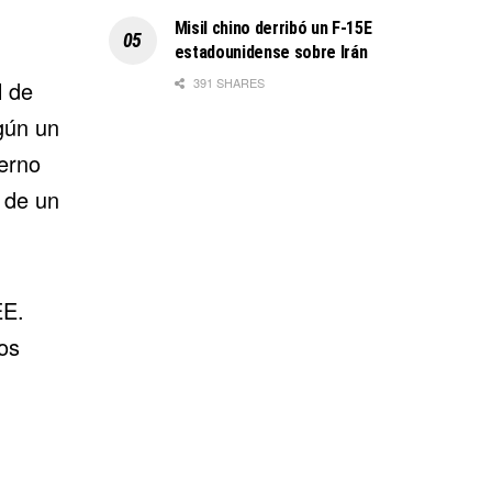
Misil chino derribó un F-15E
estadounidense sobre Irán
391 SHARES
l de
gún un
ierno
 de un
EE.
os