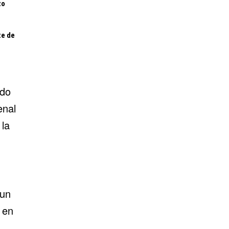
zo
te de
ndo
enal
 la
 un
 en