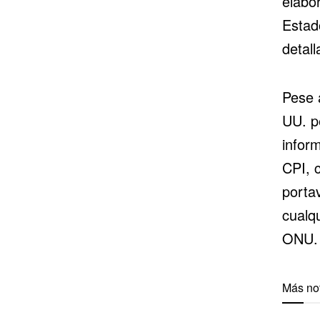
elabo
Estad
detall
Pese 
UU. p
infor
CPI, 
porta
cualqu
ONU.
Más not