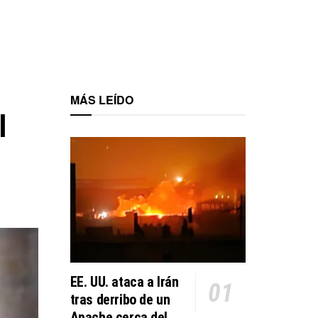
MÁS LEÍDO
l
.
EE. UU. ataca a Irán
tras derribo de un
Apache cerca del