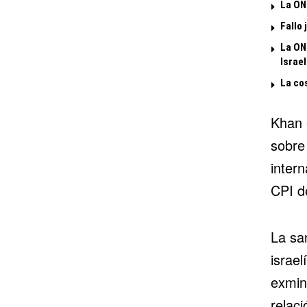
La ON
Fallo 
La ON
Israel
La cos
Khan 
sobre
inter
CPI d
La san
israel
exmin
relac