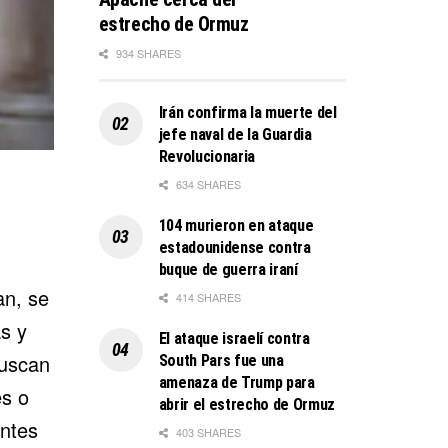
estrecho de Ormuz
934 SHARES
Irán confirma la muerte del
jefe naval de la Guardia
Revolucionaria
634 SHARES
104 murieron en ataque
estadounidense contra
buque de guerra iraní
an, se
414 SHARES
s y
El ataque israelí contra
buscan
South Pars fue una
amenaza de Trump para
es o
abrir el estrecho de Ormuz
entes
403 SHARES