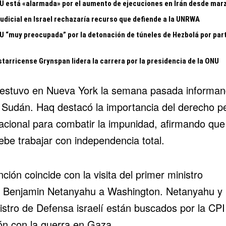
U está «alarmada» por el aumento de ejecuciones en Irán desde mar
judicial en Israel rechazaría recurso que defiende a la UNRWA
U “muy preocupada” por la detonación de túneles de Hezbolá por par
tarricense Grynspan lidera la carrera por la presidencia de la ONU
estuvo en Nueva York la semana pasada informa
 Sudán. Haq destacó la importancia del derecho p
nacional para combatir la impunidad, afirmando que
ebe trabajar con independencia total.
ción coincide con la visita del primer ministro
í
Benjamin Netanyahu
a Washington. Netanyahu y
istro de Defensa israelí están buscados por la CPI
ión con la guerra en
Gaza
.