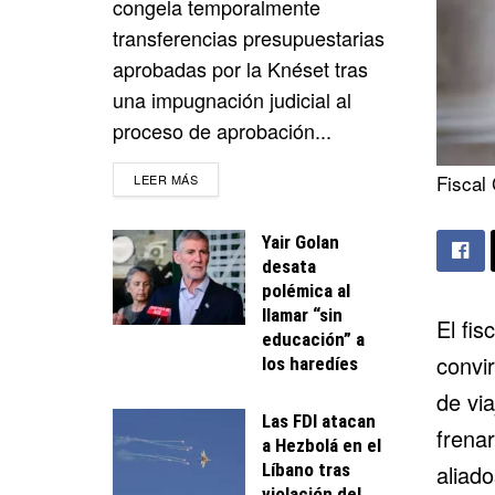
congela temporalmente
transferencias presupuestarias
aprobadas por la Knéset tras
una impugnación judicial al
proceso de aprobación...
DETAILS
Fiscal 
LEER MÁS
Yair Golan
desata
polémica al
llamar “sin
El fis
educación” a
convi
los haredíes
de vi
Las FDI atacan
frena
a Hezbolá en el
Líbano tras
aliad
violación del