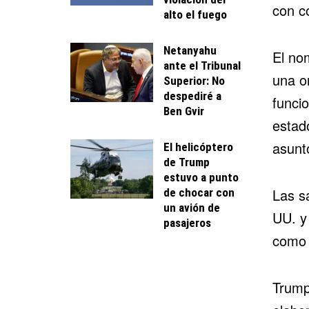
con c
alto el fuego
Netanyahu
El no
ante el Tribunal
una o
Superior: No
despediré a
funcio
Ben Gvir
estad
asunt
El helicóptero
de Trump
estuvo a punto
Las s
de chocar con
un avión de
UU. y
pasajeros
como 
Trump