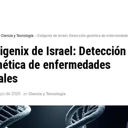
»
Ciencia y Tecnología
»
Caligenix de Israel: Detección genética de enfermedade
igenix de Israel: Detección
nética de enfermedades
ales
yo de 2025
en
Ciencia y Tecnología