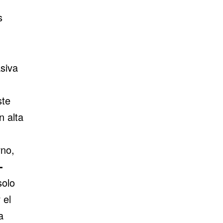
s
siva
ste
n alta
rno,
-
solo
 el
a