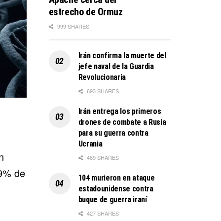
estrecho de Ormuz
999 SHARES
Irán confirma la muerte del
jefe naval de la Guardia
Revolucionaria
693 SHARES
Irán entrega los primeros
drones de combate a Rusia
para su guerra contra
Ucrania
n
469 SHARES
99% de
104 murieron en ataque
estadounidense contra
buque de guerra iraní
427 SHARES