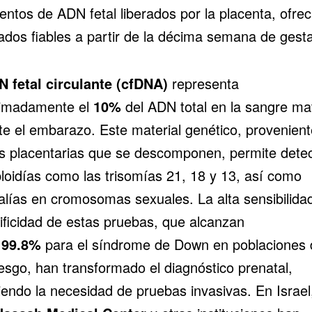
entos de ADN fetal liberados por la placenta, ofre
tados fiables a partir de la décima semana de gesta
 fetal circulante (cfDNA)
representa
imadamente el
10%
del ADN total en la sangre ma
te el embarazo. Este material genético, provenien
as placentarias que se descomponen, permite detec
loidías como las trisomías 21, 18 y 13, así como
lías en cromosomas sexuales. La alta sensibilida
ificidad de estas pruebas, que alcanzan
a
99.8%
para el síndrome de Down en poblaciones 
iesgo, han transformado el diagnóstico prenatal,
iendo la necesidad de pruebas invasivas. En Israel