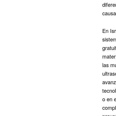
difere
causa
En Isr
siste
gratu
mater
las m
ultra
avanz
tecnol
o en e
compl