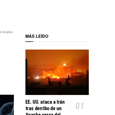
s fetales
MÁS LEÍDO
EE. UU. ataca a Irán
tras derribo de un
Apache cerca del