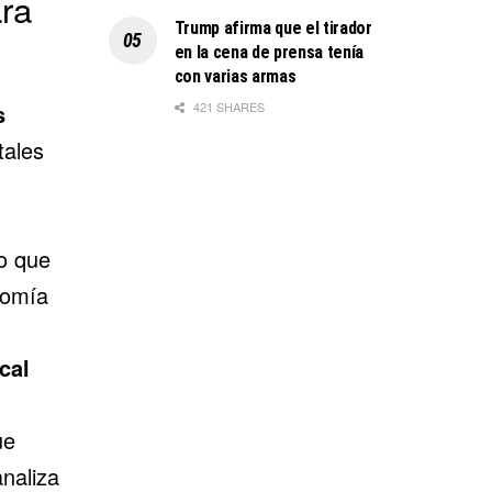
ra
Trump afirma que el tirador
en la cena de prensa tenía
con varias armas
s
421 SHARES
tales
co que
somía
cal
ue
naliza