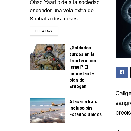
Ohad Yaari pide a la sociedad
encender una vela extra de
Shabat a dos meses...
DETAILS
LEER MÁS
¿Soldados
turcos en la
frontera con
Israel? El
inquietante
plan de
Erdogan
Calig
sangr
Atacar a Irán:
incluso sin
precis
Estados Unidos