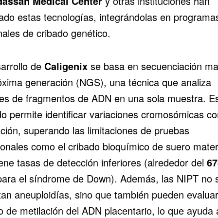
assah Medical Center
y otras instituciones han
ado estas tecnologías, integrándolas en programa
nales de cribado genético.
sarrollo de
Caligenix
se basa en secuenciación ma
óxima generación (NGS), una técnica que analiza
nes de fragmentos de ADN en una sola muestra. E
o permite identificar variaciones cromosómicas co
ución, superando las limitaciones de pruebas
cionales como el cribado bioquímico de suero mate
ene tasas de detección inferiores (alrededor del
67
ara el síndrome de Down). Además, las NIPT no 
tan aneuploidías, sino que también pueden evaluar
o de metilación del ADN placentario, lo que ayuda 