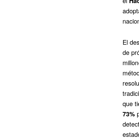
el
Had
adopt
nacio
El de
de pr
millo
métod
resol
tradi
que ti
73%
p
detec
estad