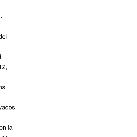
.
del
d
12,
os
ivados
on la