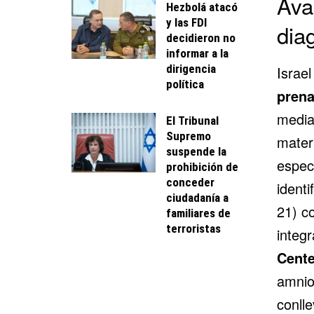
Ava
Hezbolá atacó
y las FDI
dia
decidieron no
informar a la
dirigencia
Israel
política
prena
median
El Tribunal
Supremo
mater
suspende la
espec
prohibición de
conceder
ident
ciudadanía a
21) c
familiares de
terroristas
integ
Cente
amnioc
conll