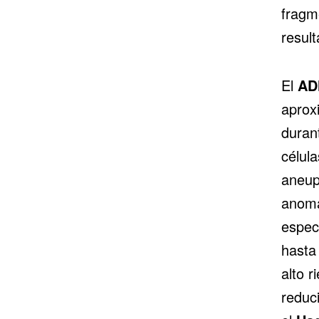
fragm
resul
El
ADN
aprox
duran
célul
aneup
anoma
espec
hast
alto r
reduc