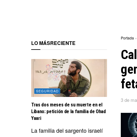
Portada
LO MÁS
RECIENTE
Cal
ge
fet
SEGURIDAD
3 de ma
Tras dos meses de su muerte en el
Líbano: petición de la familia de Ohad
Yaari
La familia del sargento israelí