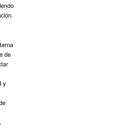
ciendo
ción.
terna
te de
tar
d y
de
,