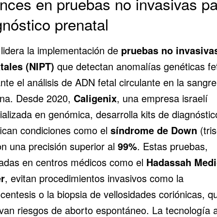
nces en pruebas no invasivas pa
gnóstico prenatal
 lidera la implementación de
pruebas no invasiva
tales (NIPT)
que detectan anomalías genéticas fe
te el análisis de ADN fetal circulante en la sangre
na. Desde 2020,
Caligenix
, una empresa israelí
ializada en genómica, desarrolla kits de diagnósti
ifican condiciones como el
síndrome de Down
(tri
on una precisión superior al
99%
. Estas pruebas,
radas en centros médicos como el
Hadassah Medi
r
, evitan procedimientos invasivos como la
entesis o la biopsia de vellosidades coriónicas, q
evan riesgos de aborto espontáneo. La tecnología a