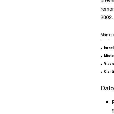
preve
remon
2002.
Más not
Israel
Miste
Visa 
Cientí
Dato