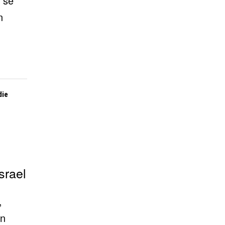
 se
n
die
srael
,
en