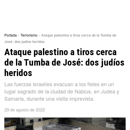
Portada
»
Terrorismo
»
Ataque palestino a tiros cerca de la Tumba de
José: dos judíos heridos
Ataque palestino a tiros cerca
de la Tumba de José: dos judíos
heridos
Las fuerzas israelíes evacuan a los fieles en un
lugar sagrado de la ciudad de Nablus, en Judea y
Samaria, durante una visita imprevista.
29 de agosto de 2022