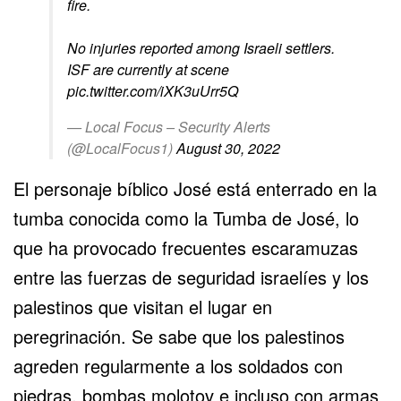
fire.
No injuries reported among Israeli settlers.
ISF are currently at scene
pic.twitter.com/iXK3uUrr5Q
— Local Focus – Security Alerts
(@LocalFocus1)
August 30, 2022
El personaje bíblico José está enterrado en la
tumba conocida como la
Tumba de José
, lo
que ha provocado frecuentes escaramuzas
entre las fuerzas de seguridad israelíes y los
palestinos que visitan el lugar en
peregrinación. Se sabe que los palestinos
agreden regularmente a los soldados con
piedras, bombas molotov e incluso con armas