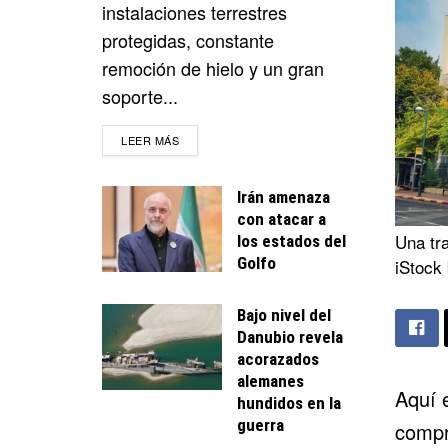
instalaciones terrestres
protegidas, constante
remoción de hielo y un gran
soporte...
DETAILS
LEER MÁS
Irán amenaza
con atacar a
Una tra
los estados del
Golfo
iStock
Bajo nivel del
Danubio revela
acorazados
alemanes
Aquí 
hundidos en la
guerra
compr