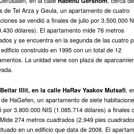
Jerusalén, en la calle
Rabenu Gershom
, cerca de
os de Tel Arza y Geula, un apartamento de cuatro
ciones se vendió a finales de julio por 3.500.000 N
0.430 dólares). El apartamento mide 78 metros
ados y se encuentra en la segunda de las cuatro p
edificio construido en 1995 con un total de 12
amentos. La unidad viene con plaza de aparcamie
vada.
Beitar Illit, en la calle
HaRav Yaakov Mutsafi
, e
o de HaGefen, un apartamento de siete habitacion
ó por 3.800.000 NIS (1.085.714 dólares) a finales 
. Mide 274 metros cuadrados (2.949 pies cuadrados
situado en un edificio que data de 2008. El aparta