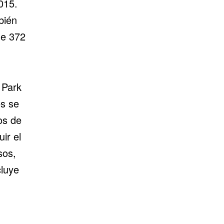
015.
bién
de 372
 Park
s se
os de
ir el
sos,
cluye