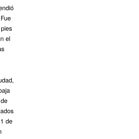
endió
 Fue
 pies
n el
as
iudad,
baja
 de
rados
11 de
n