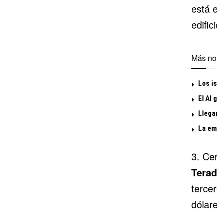
está e
edifi
Más not
Los is
El Al 
Llega
La emi
3. Ce
Tera
terce
dólare