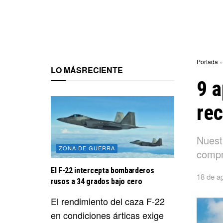
Portada
LO MÁS
RECIENTE
9 a
rec
Nuest
ZONA DE GUERRA
compr
El F-22 intercepta bombarderos
18 de a
rusos a 34 grados bajo cero
El rendimiento del caza F-22
en condiciones árticas exige