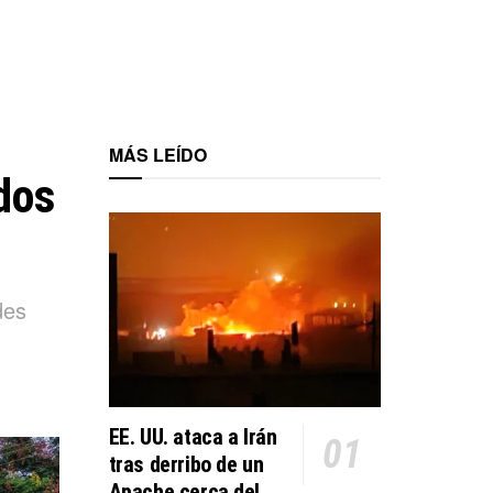
MÁS LEÍDO
dos
des
EE. UU. ataca a Irán
tras derribo de un
Apache cerca del