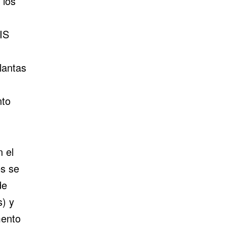
 los
IS
lantas
nto
n el
es se
de
) y
mento