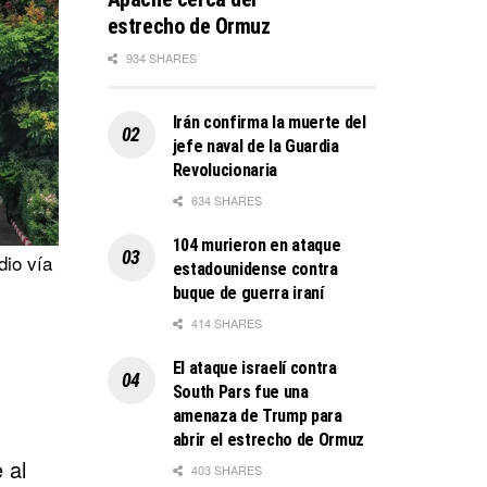
estrecho de Ormuz
934 SHARES
Irán confirma la muerte del
jefe naval de la Guardia
Revolucionaria
634 SHARES
104 murieron en ataque
dio vía
estadounidense contra
buque de guerra iraní
414 SHARES
El ataque israelí contra
South Pars fue una
amenaza de Trump para
abrir el estrecho de Ormuz
 al
403 SHARES