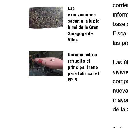
corrie
Las
inform
excavaciones
sacan a la luz la
base d
bimá de la Gran
Fiscal
Sinagoga de
Vilna
las p
Ucrania habría
Las ú
resuelto el
principal freno
vivie
para fabricar el
compa
FP-5
nueva
mayor
de la 