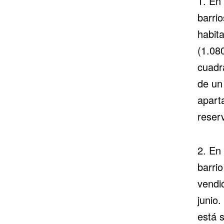
1. En 
barri
habita
(1.08
cuadr
de un 
apart
reser
2. En
barri
vendi
junio
está 