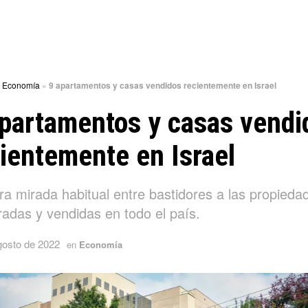
»
Economía
»
9 apartamentos y casas vendidos recientemente en Israel
partamentos y casas vendi
ientemente en Israel
ra mirada habitual entre bastidores a las propieda
adas y vendidas en todo el país.
gosto de 2022
en
Economía