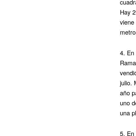
cuadr
Hay 2
viene
metro
4. En
Ramat
vendi
julio.
año p
uno de
una p
5. En