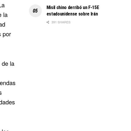
La
Misil chino derribó un F-15E
 la
estadounidense sobre Irán
391 SHARES
ad
s por
 de la
iendas
s
udades