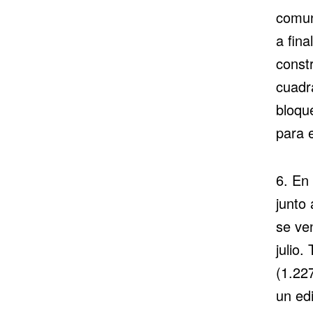
comun
a fina
const
cuadra
bloqu
para 
6. En
junto 
se ve
julio
(1.22
un edi