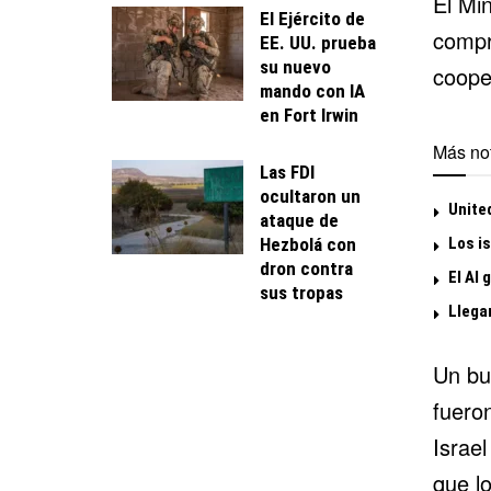
El Min
El Ejército de
compr
EE. UU. prueba
su nuevo
coope
mando con IA
en Fort Irwin
Más not
Las FDI
ocultaron un
United
ataque de
Hezbolá con
Los is
dron contra
El Al 
sus tropas
Llega
Un bu
fuero
Israel
que lo