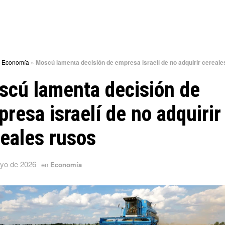
»
Economía
»
Moscú lamenta decisión de empresa israelí de no adquirir cereale
scú lamenta decisión de
resa israelí de no adquirir
eales rusos
yo de 2026
en
Economía