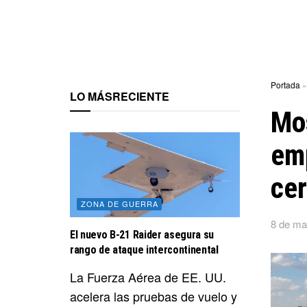
Portada
LO MÁS
RECIENTE
Mo
emp
cer
ZONA DE GUERRA
8 de ma
El nuevo B-21 Raider asegura su
rango de ataque intercontinental
La Fuerza Aérea de EE. UU.
acelera las pruebas de vuelo y