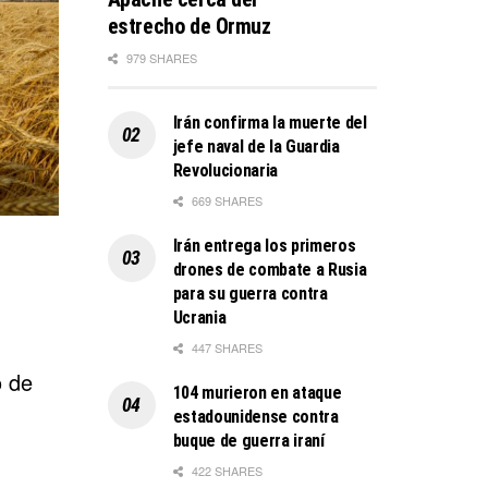
estrecho de Ormuz
979 SHARES
Irán confirma la muerte del
jefe naval de la Guardia
Revolucionaria
669 SHARES
Irán entrega los primeros
drones de combate a Rusia
para su guerra contra
Ucrania
447 SHARES
o de
104 murieron en ataque
estadounidense contra
buque de guerra iraní
422 SHARES