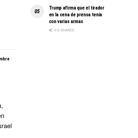
Trump afirma que el tirador
en la cena de prensa tenía
con varias armas
412 SHARES
embre
a,
en
srael