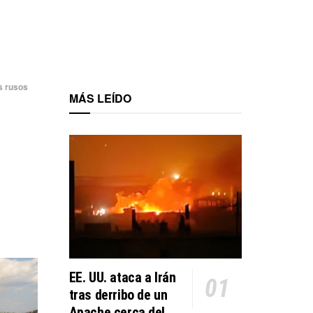
s rusos
MÁS LEÍDO
EE. UU. ataca a Irán
tras derribo de un
Apache cerca del