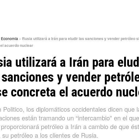
»
Economía
»
Rusia utilizará a Irán para eludir las sanciones y vender petróleo s
el acuerdo nuclear
ia utilizará a Irán para elud
 sanciones y vender petról
se concreta el acuerdo nucl
Politico, los diplomáticos occidentales dicen que l
aciones están tramando un “intercambio” en el qu
 proporcionará petróleo a Irán a cambio de que és
su petróleo a los clientes de Rusia.