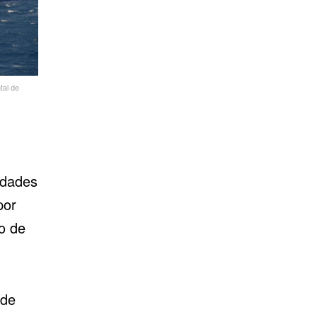
tal de
idades
por
o de
 de