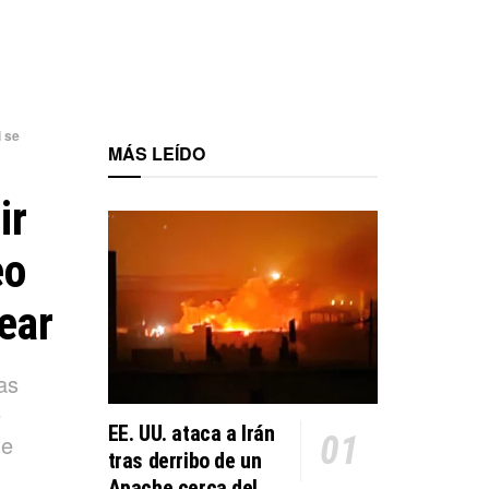
i se
MÁS LEÍDO
ir
eo
ear
as
e
EE. UU. ataca a Irán
te
tras derribo de un
Apache cerca del