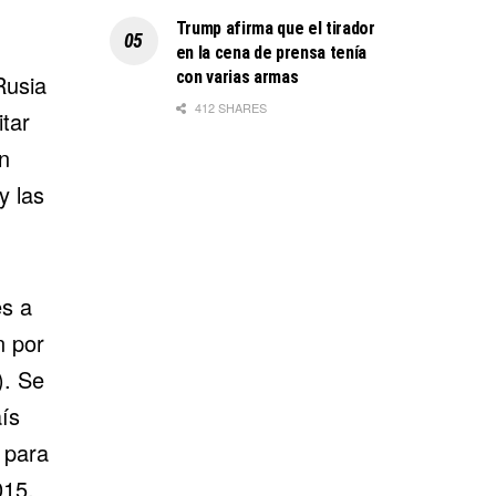
Trump afirma que el tirador
en la cena de prensa tenía
con varias armas
Rusia
412 SHARES
itar
n
y las
es
a
n por
). Se
ís
 para
015.