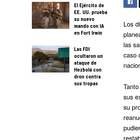
El Ejército de
EE. UU. prueba
su nuevo
Los d
mando con IA
en Fort Irwin
planea
las s
Las FDI
caso 
ocultaron un
ataque de
nacio
Hezbolá con
dron contra
sus tropas
Tanto
sus e
su pr
reanud
pudie
resta