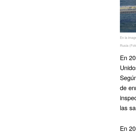
En la imag
Rusia (Fot
En 20
Unido
Según
de en
inspe
las s
En 20