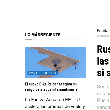
Portada
LO MÁS
RECIENTE
concreta 
Rus
las
si 
ZONA DE GUERRA
El nuevo B-21 Raider asegura su
Según 
rango de ataque intercontinental
dos n
La Fuerza Aérea de EE. UU.
Rusia
acelera las pruebas de vuelo y
venda 