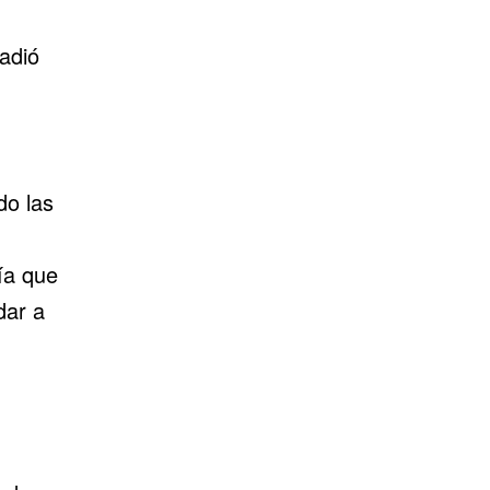
ñadió
do las
ía que
dar a