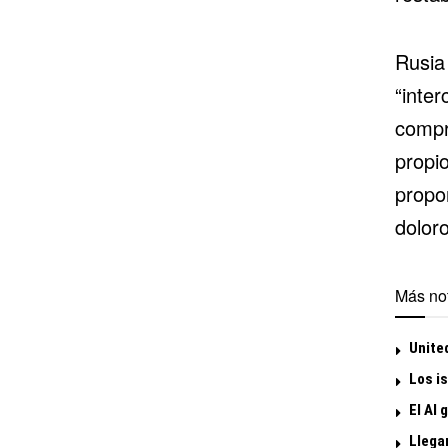
Rusia
“inter
compr
propi
propor
dolor
Más not
United
Los is
El Al 
Llega