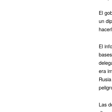
El gob
un di
hacerl
El in
bases
deleg
era i
Rusia
pelig
Las d