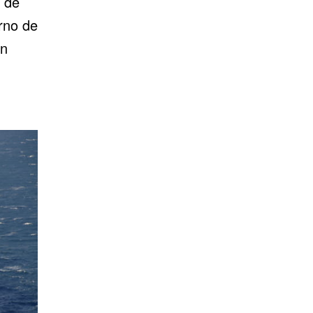
 de
erno de
on