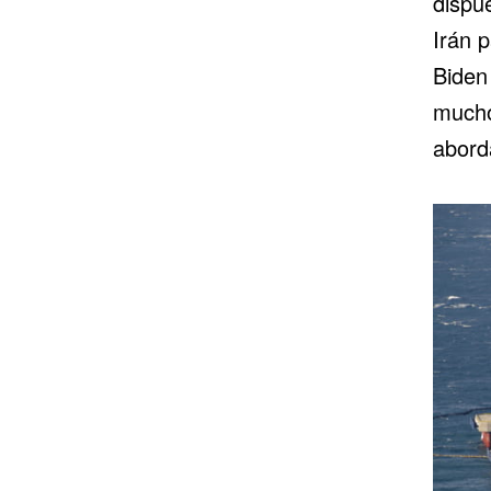
dispu
Irán p
Biden
mucho
abord