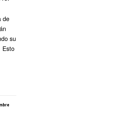
a de
rán
ndo su
. Esto
embre