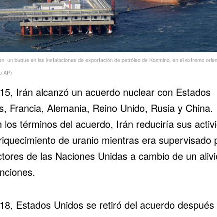
en, un buque en las instalaciones de exportación de petróleo de Kozmino, en el extremo orien
o AP)
15, Irán alcanzó un acuerdo nuclear con Estados
s, Francia, Alemania, Reino Unido, Rusia y China.
 los términos del acuerdo, Irán reduciría sus activ
riquecimiento de uranio mientras era supervisado 
ctores de las Naciones Unidas a cambio de un alivi
anciones.
18, Estados Unidos se retiró del acuerdo después