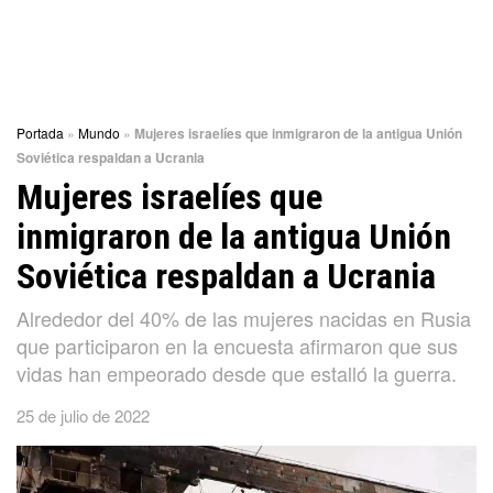
Portada
»
Mundo
»
Mujeres israelíes que inmigraron de la antigua Unión
Soviética respaldan a Ucrania
Mujeres israelíes que
inmigraron de la antigua Unión
Soviética respaldan a Ucrania
Alrededor del 40% de las mujeres nacidas en Rusia
que participaron en la encuesta afirmaron que sus
vidas han empeorado desde que estalló la guerra.
25 de julio de 2022