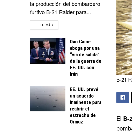
la producción del bombardero
furtivo B-21 Raider para...
DETAILS
LEER MÁS
Dan Caine
aboga por una
“vía de salida”
de la guerra de
EE. UU. con
Irán
B-21 R
EE. UU. prevé
un acuerdo
inminente para
reabrir el
estrecho de
El
B-2
Ormuz
bomba