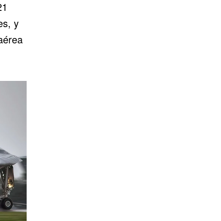
21
s, y
aérea