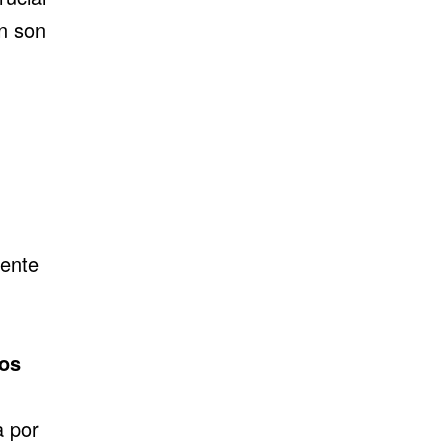
ón son
mente
ios
a por