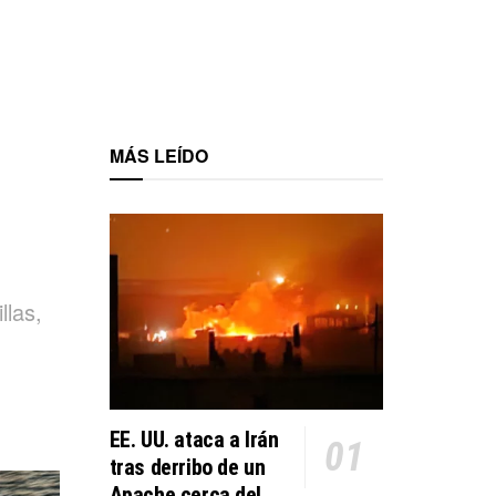
MÁS LEÍDO
llas,
EE. UU. ataca a Irán
tras derribo de un
Apache cerca del