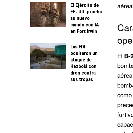
aérea
El Ejército de
EE. UU. prueba
su nuevo
Car
mando con IA
en Fort Irwin
ope
Las FDI
ocultaron un
El
B-2
ataque de
bomba
Hezbolá con
dron contra
aérea
sus tropas
bomba
como c
prece
furti
capaci