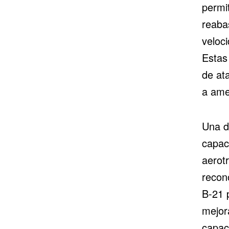
permi
reaba
veloc
Estas
de at
a ame
Una d
capac
aerotr
recon
B-21 
mejor
capac