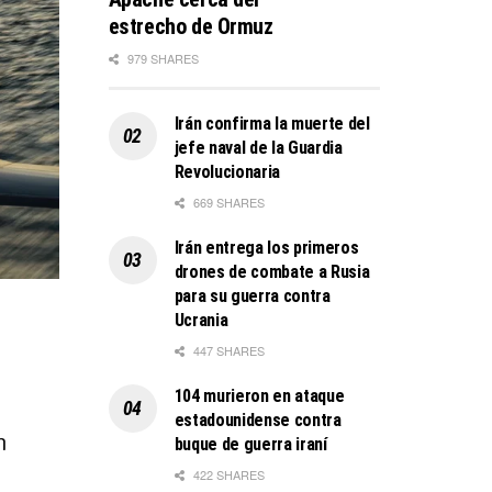
estrecho de Ormuz
979 SHARES
Irán confirma la muerte del
jefe naval de la Guardia
Revolucionaria
669 SHARES
Irán entrega los primeros
drones de combate a Rusia
para su guerra contra
Ucrania
447 SHARES
104 murieron en ataque
estadounidense contra
n
buque de guerra iraní
422 SHARES