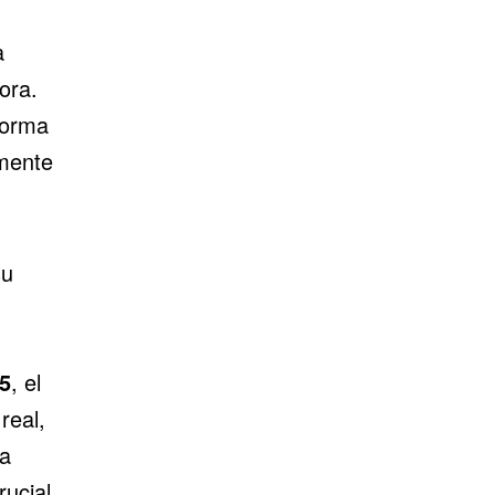
a
ora.
forma
amente
su
5
, el
real,
ta
ucial