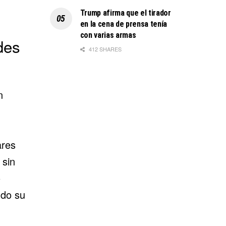
Trump afirma que el tirador
en la cena de prensa tenía
con varias armas
des
412 SHARES
n
ares
 sin
o
ndo su