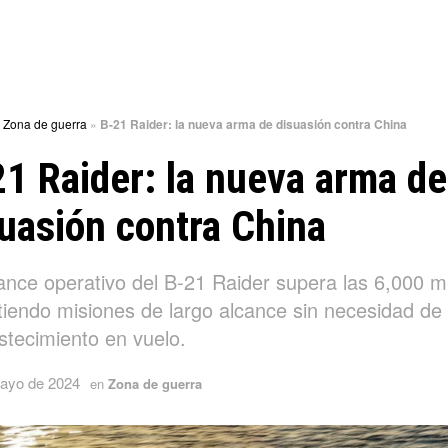
»
Zona de guerra
»
B-21 Raider: la nueva arma de disuasión contra China
1 Raider: la nueva arma de
uasión contra China
ance operativo del B-21 Raider supera las 6,000 mi
tiendo misiones de largo alcance sin necesidad de
stecimiento en vuelo.
ayo de 2024
en
Zona de guerra