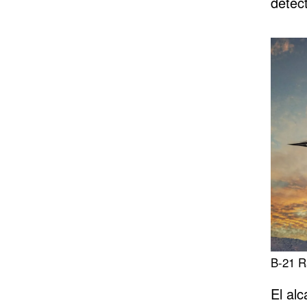
detec
B-21 R
El al