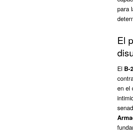
para 
deter
El 
dis
El
B-2
contr
en el 
intimi
sena
Arma
funda