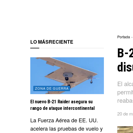
Portada
LO MÁS
RECIENTE
B-2
dis
El alc
ZONA DE GUERRA
permi
reaba
El nuevo B-21 Raider asegura su
rango de ataque intercontinental
20 de m
La Fuerza Aérea de EE. UU.
acelera las pruebas de vuelo y