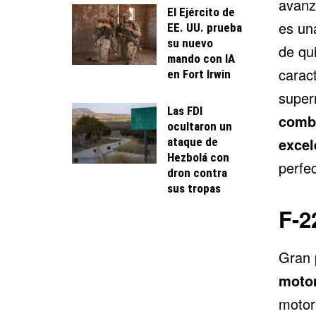
avanz
El Ejército de
es una
EE. UU. prueba
su nuevo
de qu
mando con IA
caract
en Fort Irwin
super
Las FDI
combi
ocultaron un
excel
ataque de
Hezbolá con
perfe
dron contra
sus tropas
F-2
Gran 
motor
motor