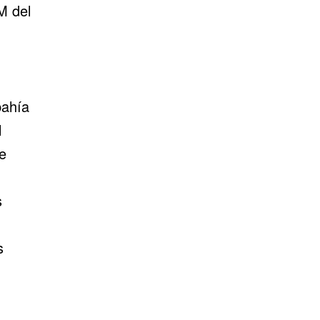
M del
bahía
l
e
s
s