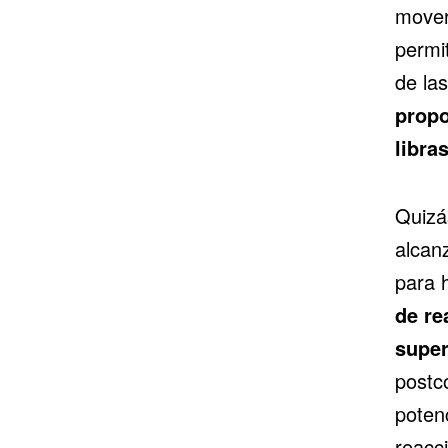
mover
permi
de la
propo
libra
Quizá
alcanz
para 
de re
super
postc
poten
reacc