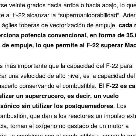
se veinte grados hacia arriba o hacia abajo, lo qu
te al F-22 alcanzar la “supermaniobrabilidad”. Ad
s ágiles toberas de vectorización de empuje,
cada 
rciona potencia convencional, en forma de 35.
s de empuje, lo que permite al F-22 superar Ma
s más importante que la capacidad del F-22 para
ar una velocidad de alto nivel, es la capacidad del
hacerlo conservando el combustible.
El F-22 es c
alizar un supercrucero, es decir, un vuelo
sónico sin utilizar los postquemadores
. Los
ombustión, que dan a los reactores un impulso ext
cia, toman el oxígeno no gastado de un motor a
ión, lo combinan con el combustible y lanzan la me