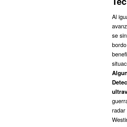
Tec
Al ig
avanz
se sin
bordo
benef
situac
Algun
Detec
ultra
guerr
radar
Westi