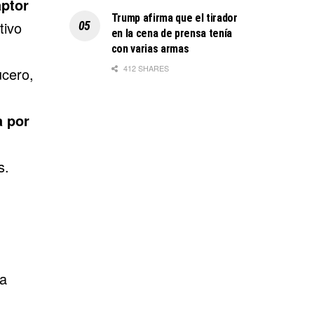
aptor
Trump afirma que el tirador
tivo
en la cena de prensa tenía
con varias armas
412 SHARES
ucero,
a por
s.
a