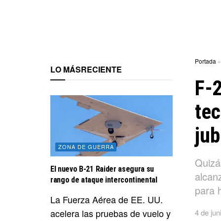
Portada
LO MÁS
RECIENTE
F-2
tec
jub
ZONA DE GUERRA
Quizá
El nuevo B-21 Raider asegura su
alcanz
rango de ataque intercontinental
para 
La Fuerza Aérea de EE. UU.
acelera las pruebas de vuelo y
4 de jun