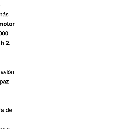
e
emás
motor
000
ch 2
.
 avión
apaz
ra de
zcla