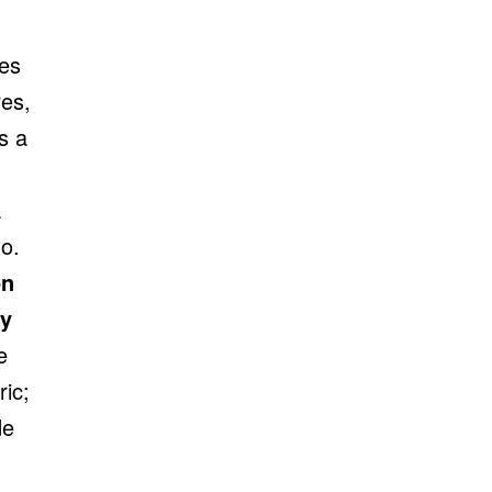
 es
es,
s a
a
to.
on
 y
e
ic;
de