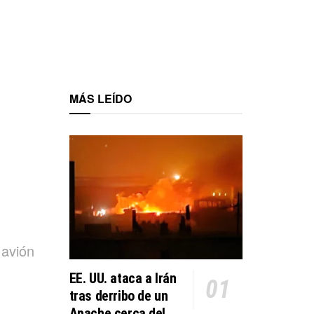
MÁS LEÍDO
 avión
EE. UU. ataca a Irán
tras derribo de un
Apache cerca del