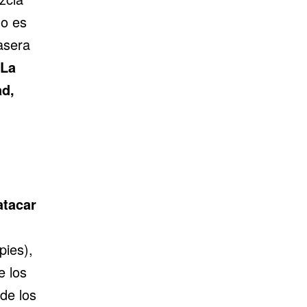
do es
asera
La
ad,
atacar
pies),
e los
 de los