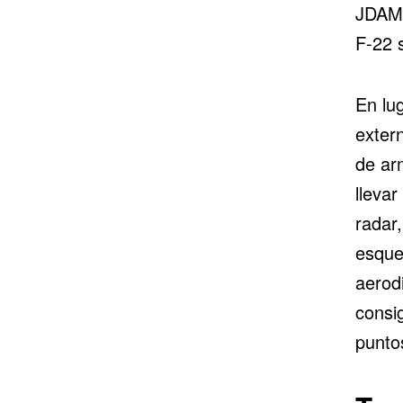
JDAM.
F-22 
En lu
exter
de arm
lleva
radar,
esque
aerodi
consi
punto