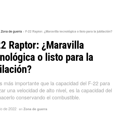
»
Zona de guerra
»
F-22 Raptor: ¿Maravilla tecnológica o listo para la jubilación?
2 Raptor: ¿Maravilla
nológica o listo para la
ilación?
s más importante que la capacidad del F-22 para
ar una velocidad de alto nivel, es la capacidad del
hacerlo conservando el combustible.
io de 2022
en
Zona de guerra