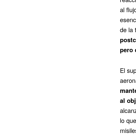
al flu
esenc
de la
postc
pero 
El sup
aeron
mante
al ob
alcan
lo qu
misile