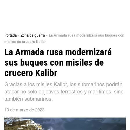
Portada
»
Zona de guerra
»
La Armada rusa modernizará sus buques con
misiles de crucero Kalibr
La Armada rusa modernizará
sus buques con misiles de
crucero Kalibr
Gracias a los misiles Kalibr, los submarinos podrán
atacar no solo objetivos terrestres y marítimos, sino
también submarinos.
10 de marzo de 2023