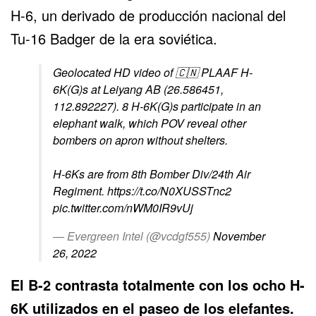
H-6, un derivado de producción nacional del
Tu-16 Badger de la era soviética.
Geolocated HD video of 🇨🇳 PLAAF H-
6K(G)s at Leiyang AB (26.586451,
112.892227). 8 H-6K(G)s participate in an
elephant walk, which POV reveal other
bombers on apron without shelters.
H-6Ks are from 8th Bomber Div/24th Air
Regiment.
https://t.co/N0XUSSTnc2
pic.twitter.com/nWM0IR9vUj
— Evergreen Intel (@vcdgf555)
November
26, 2022
El B-2 contrasta totalmente con los ocho H-
6K utilizados en el paseo de los elefantes.