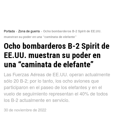
Portada
»
Zona de guerra
»
Ocho bombarderos B-2 Spirit de EE.UU.
muestran su poder en una “caminata de elefante”
Ocho bombarderos B-2 Spirit de
EE.UU. muestran su poder en
una “caminata de elefante”
Las Fuerzas Aéreas de EE.UU. operan actualmente
sólo 20 B-2; por lo tanto, los ocho aviones que
participaron en el paseo de los elefantes y en el
vuelo de seguimiento representan el 40% de todos
los B-2 actualmente en servicio.
30 de noviembre de 2022