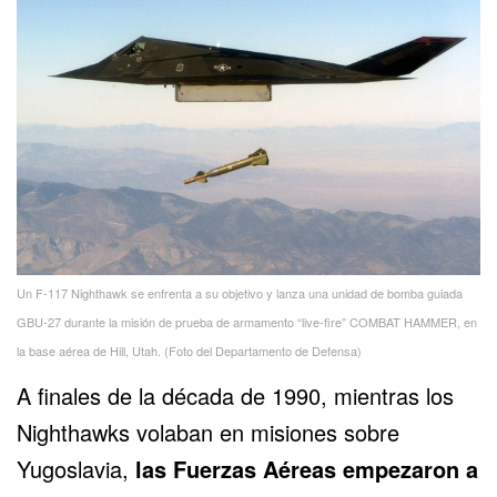
Un F-117 Nighthawk se enfrenta a su objetivo y lanza una unidad de bomba guiada
GBU-27 durante la misión de prueba de armamento “live-fire” COMBAT HAMMER, en
la base aérea de Hill, Utah. (Foto del Departamento de Defensa)
A finales de la década de 1990, mientras los
Nighthawks volaban en misiones sobre
Yugoslavia,
las Fuerzas Aéreas empezaron a