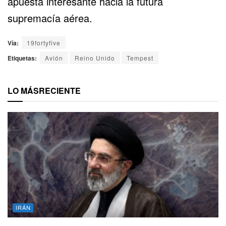
apuesta interesante hacia la futura
supremacía aérea.
Vía:
19fortyfive
Etiquetas:
Avión
Reino Unido
Tempest
LO MÁS
RECIENTE
IRÁN