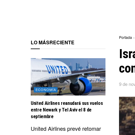
Portada
LO MÁS
RECIENTE
Isr
con
9 de no
ECONOMÍA
United Airlines reanudará sus vuelos
entre Newark y Tel Aviv el 8 de
septiembre
United Airlines prevé retomar