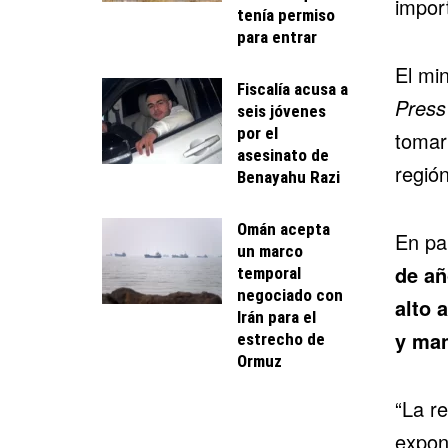
import
tenía permiso
para entrar
El min
Fiscalía acusa a
Press
seis jóvenes
por el
tomar 
asesinato de
región
Benayahu Razi
Omán acepta
En par
un marco
de añ
temporal
negociado con
alto 
Irán para el
y man
estrecho de
Ormuz
“La re
expone