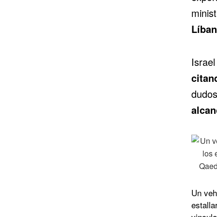
minis
Líban
Israe
citan
dudos
alcan
Un veh
estalla
vincula