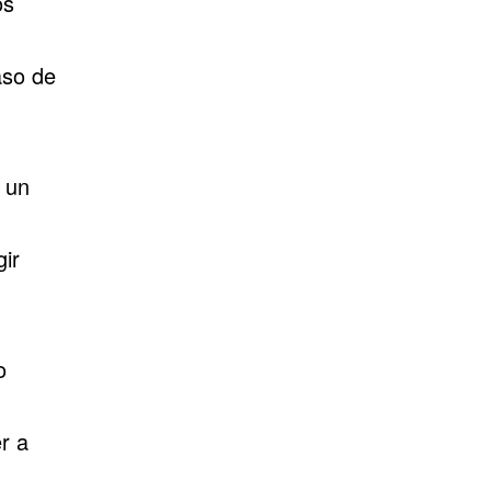
os
aso de
r un
ir
o
r a