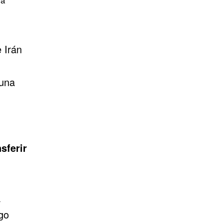
 Irán
 una
sferir
a
go