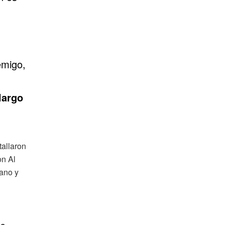
emigo,
largo
.
la