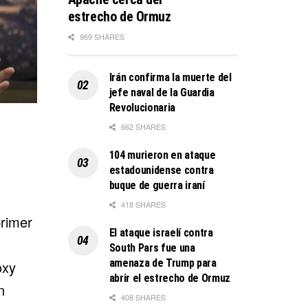
estrecho de Ormuz
969 SHARES
Irán confirma la muerte del
jefe naval de la Guardia
Revolucionaria
662 SHARES
104 murieron en ataque
estadounidense contra
buque de guerra iraní
418 SHARES
primer
El ataque israelí contra
South Pars fue una
amenaza de Trump para
oxy
abrir el estrecho de Ormuz
n
408 SHARES