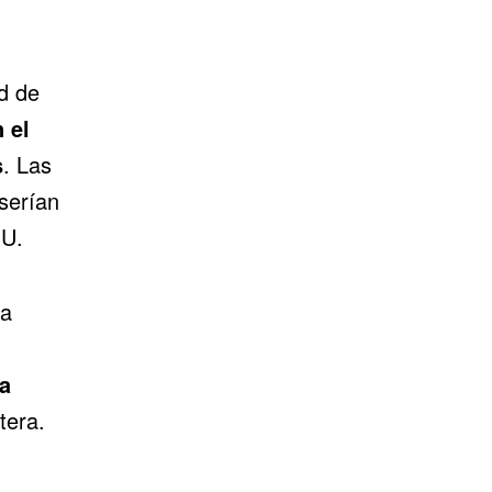
d de
 el
s
. Las
serían
NU.
ra
a
tera.