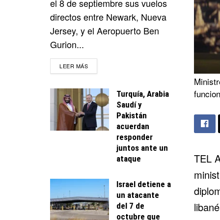
el 8 de septiembre sus vuelos
directos entre Newark, Nueva
Jersey, y el Aeropuerto Ben
Gurion...
DETAILS
LEER MÁS
Minist
funcion
Turquía, Arabia
Saudí y
Pakistán
acuerdan
responder
juntos ante un
TEL A
ataque
minist
Israel detiene a
diplo
un atacante
libané
del 7 de
octubre que