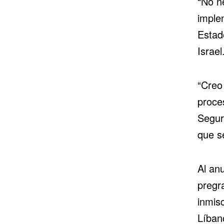
“No n
implem
Estad
Israel
“Creo 
proce
Segur
que s
Al an
pregr
inmis
Líban