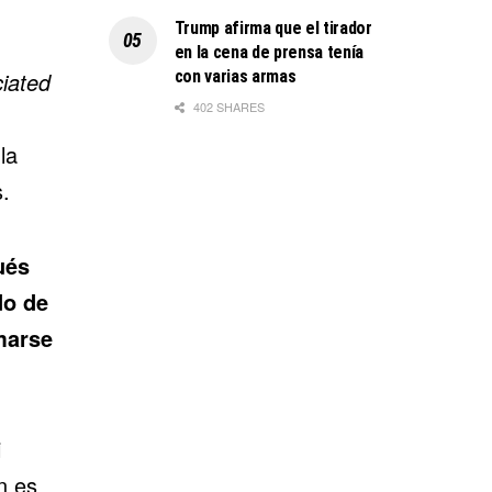
Trump afirma que el tirador
en la cena de prensa tenía
con varias armas
iated
402 SHARES
la
s.
ués
do de
marse
i
n es