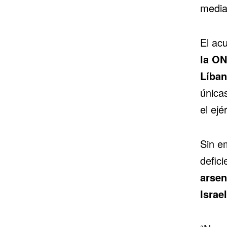
media
El ac
la ON
Líban
única
el ejé
Sin e
defici
arsen
Israel