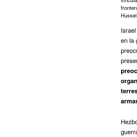
fronter
Hussei
Israe
en la
preoc
prese
preoc
organ
terre
armas
Hezbo
guerr