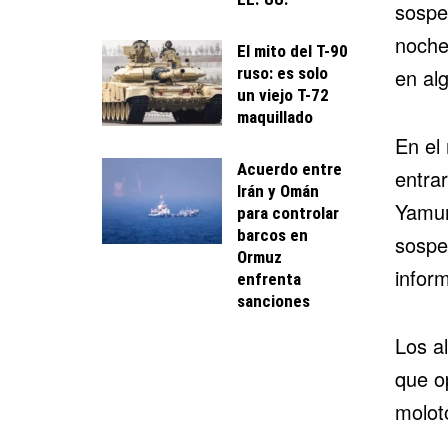
sospe
noche 
El mito del T-90
ruso: es solo
en al
un viejo T-72
maquillado
En el 
Acuerdo entre
entrar
Irán y Omán
Yamun
para controlar
barcos en
sospe
Ormuz
inform
enfrenta
sanciones
Los al
que o
moloto