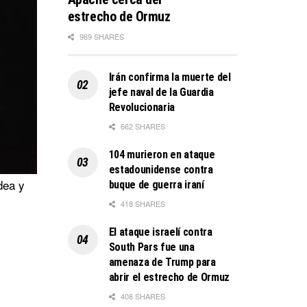
estrecho de Ormuz
969 SHARES
Irán confirma la muerte del
jefe naval de la Guardia
Revolucionaria
662 SHARES
104 murieron en ataque
estadounidense contra
dea y
buque de guerra iraní
418 SHARES
El ataque israelí contra
South Pars fue una
amenaza de Trump para
abrir el estrecho de Ormuz
408 SHARES