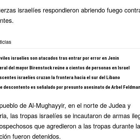
uerzas israelíes respondieron abriendo fuego contr
ntes.
icias
viles israelíes son atacados tras entrar por error en Jenin
eral del mayor Birenstock reúne a cientos de personas en Israel
centes israelíes cruzan la frontera hacia el sur del Líbano
te descontento es señalado por presunto asesinato de Arbel Feldma
 pueblo de Al-Mughayyir, en el norte de
Judea y
ia
, las tropas israelíes se incautaron de armas ile
ospechosos que agredieron a las tropas durante l
ción fueron detenidos.