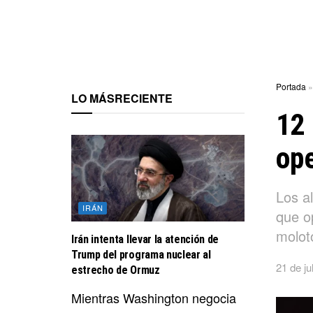
Portada
LO MÁS
RECIENTE
12 
ope
Los al
IRÁN
que o
moloto
Irán intenta llevar la atención de
Trump del programa nuclear al
21 de ju
estrecho de Ormuz
Mientras Washington negocia