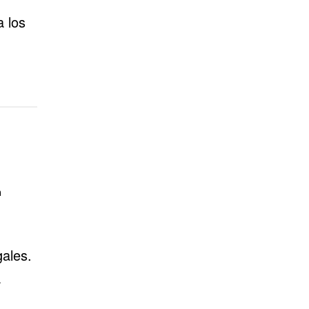
a los
n
gales.
a