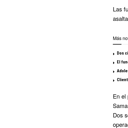
Las f
asalta
Más not
Dos ci
El fun
Adoles
Clien
En el
Samar
Dos s
opera