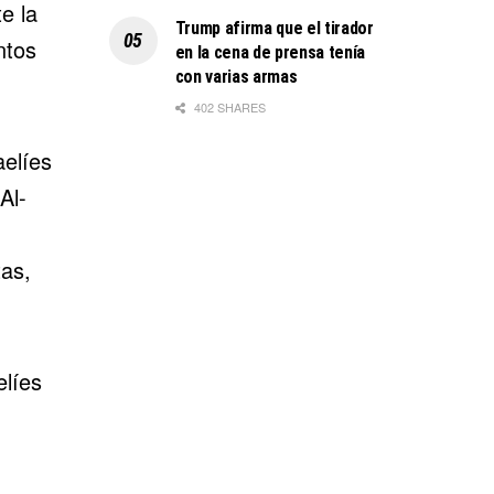
e la
Trump afirma que el tirador
ntos
en la cena de prensa tenía
con varias armas
402 SHARES
aelíes
Al-
tas,
elíes