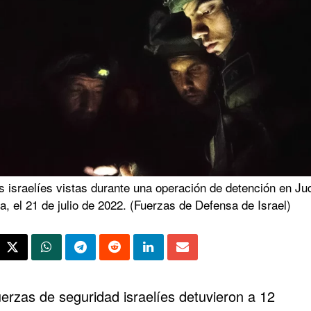
s israelíes vistas durante una operación de detención en Ju
, el 21 de julio de 2022. (Fuerzas de Defensa de Israel)
uerzas de seguridad israelíes detuvieron a 12