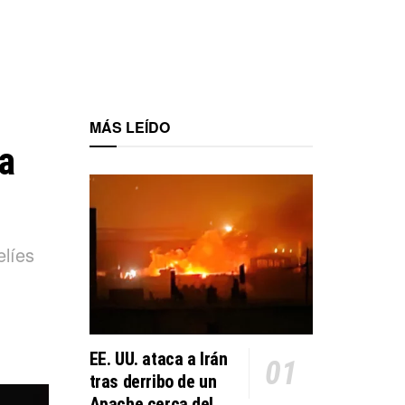
MÁS LEÍDO
a
elíes
EE. UU. ataca a Irán
tras derribo de un
Apache cerca del