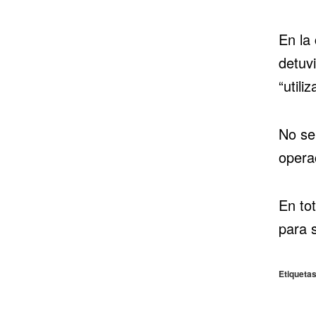
En la
detuv
“utili
No se 
opera
En to
para 
Etiquetas