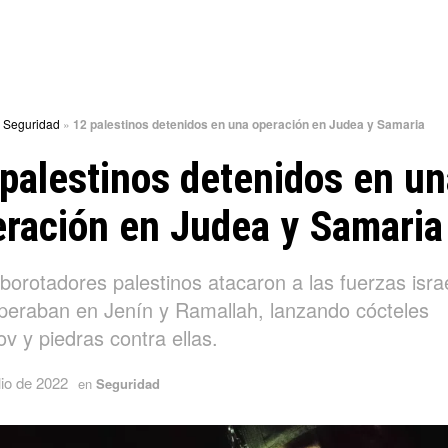
»
Seguridad
»
12 palestinos detenidos en una operación en Judea y Samaria
palestinos detenidos en un
ración en Judea y Samaria
borotadores palestinos atacaron a las fuerzas isra
peraban en Jenín y Ramallah, lanzando cócteles
v y piedras contra ellas.
lio de 2022
en
Seguridad