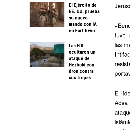
Jerusa
El Ejército de
EE. UU. prueba
su nuevo
mando con IA
«Bend
en Fort Irwin
tuvo l
las ma
Las FDI
ocultaron un
Intifa
ataque de
resis
Hezbolá con
dron contra
porta
sus tropas
El líd
Aqsa 
ataqu
islám