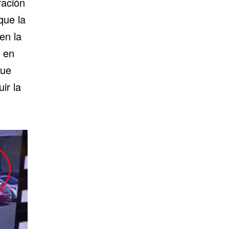
ración
que la
en la
o en
que
ir la