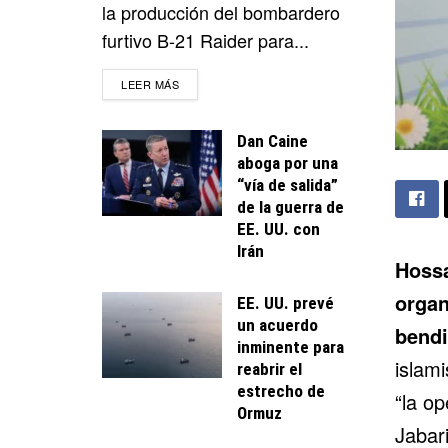
la producción del bombardero
furtivo B-21 Raider para...
DETAILS
LEER MÁS
Dan Caine
aboga por una
“vía de salida”
de la guerra de
EE. UU. con
Irán
Hossa
organ
EE. UU. prevé
un acuerdo
bendi
inminente para
islam
reabrir el
estrecho de
“la op
Ormuz
Jabar