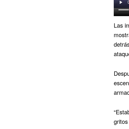
Las i
mostra
detrá
ataqu
Despué
escen
armad
“Esta
gritos