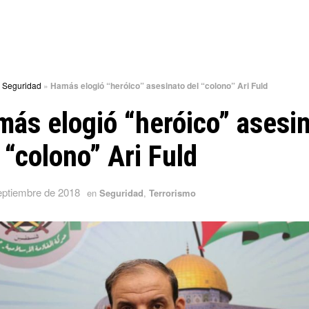
»
Seguridad
»
Hamás elogió “heróico” asesinato del “colono” Ari Fuld
ás elogió “heróico” asesi
 “colono” Ari Fuld
eptiembre de 2018
en
Seguridad
,
Terrorismo