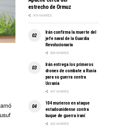
estrecho de Ormuz
979 SHARES
Irán confirma la muerte del
jefe naval de la Guardia
Revolucionaria
669 SHARES
Irán entrega los primeros
drones de combate a Rusia
para su guerra contra
Ucrania
447 SHARES
104 murieron en ataque
llamó
estadounidense contra
Yusuf
buque de guerra iraní
422 SHARES