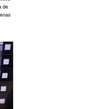
a de
cenas