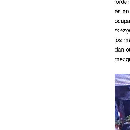
jorda
es en
ocupa
mezqu
los m
dan cu
mezqu