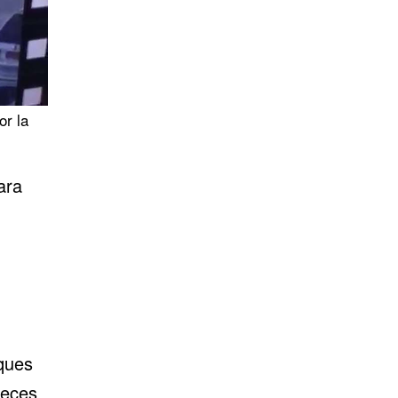
or la
ara
aques
veces