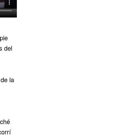
pie
s del
 de la
uché
orrí