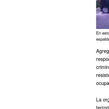
En esta
espalda
Agreg
respo
crimin
resis
ocupa
La or
terror