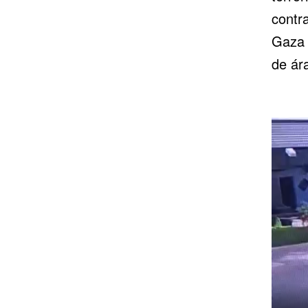
contra
Gaza 
de ára