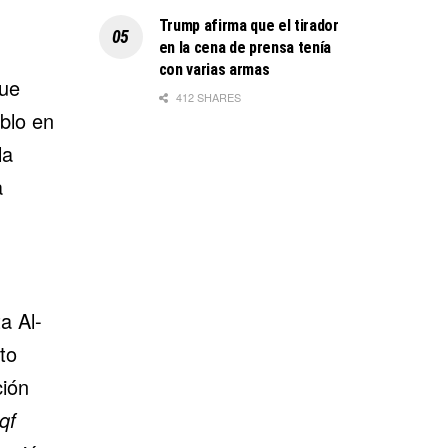
Trump afirma que el tirador
en la cena de prensa tenía
con varias armas
que
412 SHARES
eblo en
la
a
a Al-
to
ción
qf