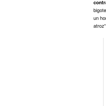
contr
bigote
un ho
atroz”