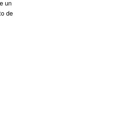
le un
to de