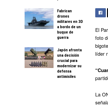
Fabrican
drones
militares en 3D
a bordo de un
El Pa
buque de
foto 
guerra
bigot
Japón afronta
líder 
una decisión
crucial para
modernizar su
“Cuan
defensa
antimisiles
partid
La ONG
señal