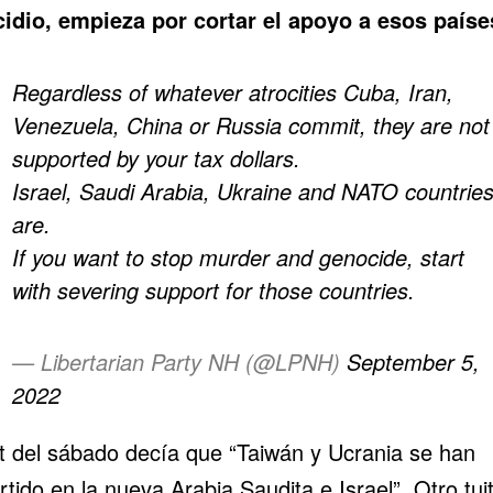
idio, empieza por cortar el apoyo a esos paíse
Regardless of whatever atrocities Cuba, Iran,
Venezuela, China or Russia commit, they are not
supported by your tax dollars.
Israel, Saudi Arabia, Ukraine and NATO countrie
are.
If you want to stop murder and genocide, start
with severing support for those countries.
— Libertarian Party NH (@LPNH)
September 5,
2022
it del sábado decía que “Taiwán y Ucrania se han
rtido en la nueva
Arabia Saudita e Israel
”. Otro tui