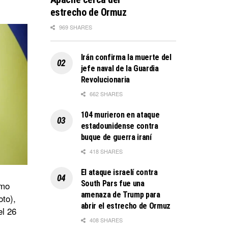
estrecho de Ormuz
969 SHARES
Irán confirma la muerte del
jefe naval de la Guardia
Revolucionaria
662 SHARES
104 murieron en ataque
estadounidense contra
buque de guerra iraní
418 SHARES
El ataque israelí contra
South Pars fue una
smo
amenaza de Trump para
oto),
abrir el estrecho de Ormuz
el 26
408 SHARES