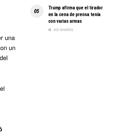
Trump afirma que el tirador
en la cena de prensa tenía
con varias armas
402 SHARES
er una
con un
del
el
ó