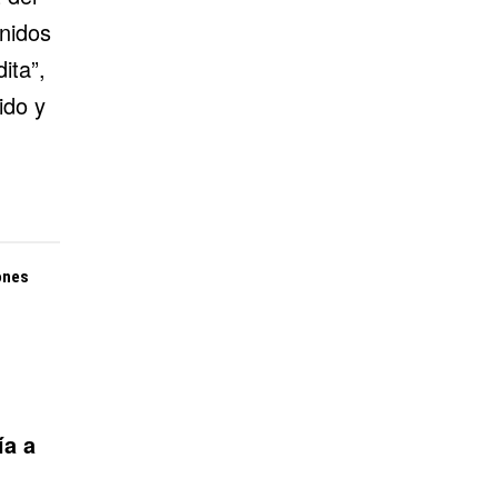
nidos
ita”,
ido y
ones
ía a