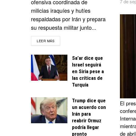
ofensiva coordinada de
7 de se
milicias iraquíes y hutíes
respaldadas por Irán y prepara
su respuesta militar junto...
DETAILS
LEER MÁS
Sa’ar dice que
Israel seguirá
en Siria pese a
las críticas de
Turquía
Trump dice que
El pre
un acuerdo con
confer
Irán para
Interna
reabrir Ormuz
mientra
podría llegar
de abr
pronto