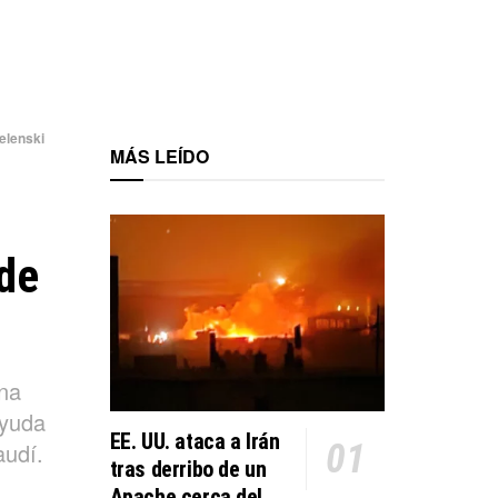
elenski
MÁS LEÍDO
de
na
ayuda
EE. UU. ataca a Irán
audí.
tras derribo de un
Apache cerca del