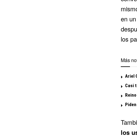
mismo
en un
despu
los pa
Más not
Ariel
Casi 
Reino
Piden
Tambi
los u