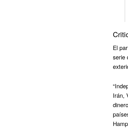
Criti
El par
serie 
exteri
“Inde
Irán,
dinero
países
Hamps