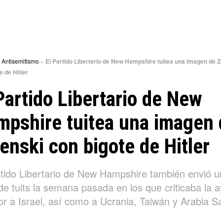
»
Antisemitismo
»
El Partido Libertario de New Hampshire tuitea una imagen de Z
e de Hitler
Partido Libertario de New
mpshire tuitea una imagen 
enski con bigote de Hitler
rtido Libertario de New Hampshire también envió u
de tuits la semana pasada en los que criticaba la 
or a Israel, así como a Ucrania, Taiwán y Arabia S