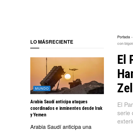
Portada
LO MÁS
RECIENTE
con bigot
El 
Ha
Zel
MUNDO
Arabia Saudí anticipa ataques
El Pa
coordinados e inminentes desde Irak
serie 
y Yemen
exteri
Arabia Saudí anticipa una