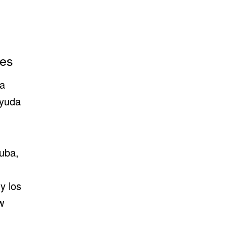
ses
a
ayuda
uba,
y los
w