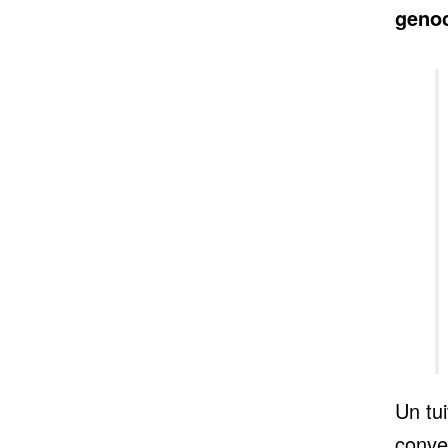
genoc
Un tu
conve