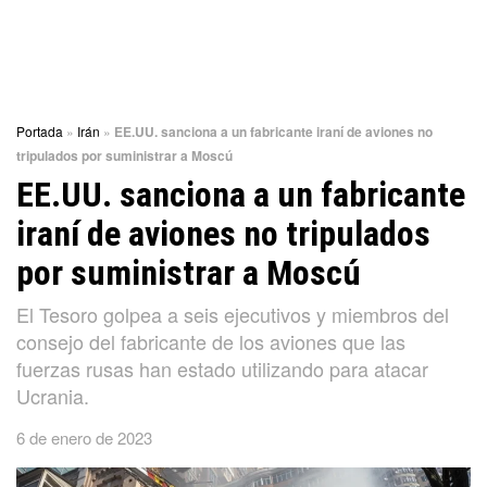
Portada
»
Irán
»
EE.UU. sanciona a un fabricante iraní de aviones no
tripulados por suministrar a Moscú
EE.UU. sanciona a un fabricante
iraní de aviones no tripulados
por suministrar a Moscú
El Tesoro golpea a seis ejecutivos y miembros del
consejo del fabricante de los aviones que las
fuerzas rusas han estado utilizando para atacar
Ucrania.
6 de enero de 2023