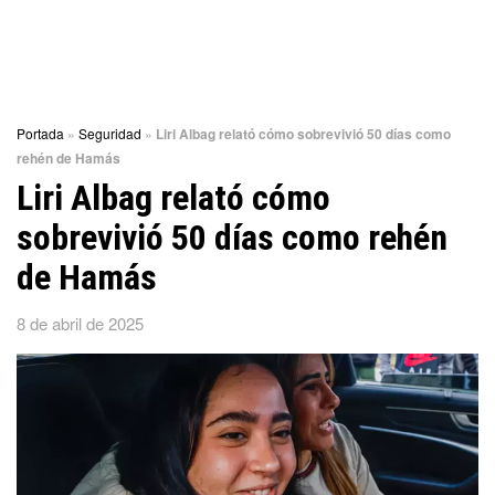
Portada
»
Seguridad
»
Liri Albag relató cómo sobrevivió 50 días como
rehén de Hamás
Liri Albag relató cómo
sobrevivió 50 días como rehén
de Hamás
8 de abril de 2025