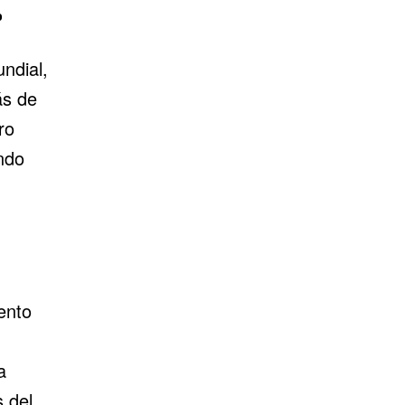
o
ndial,
ás de
ro
ndo
ento
a
 del