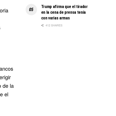
Trump afirma que el tirador
oria
en la cena de prensa tenía
con varias armas
412 SHARES
s
rancos
rigir
 de la
e el