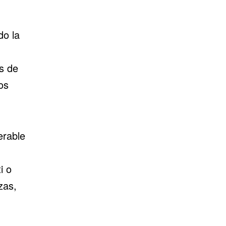
do la
s de
os
erable
i o
zas,