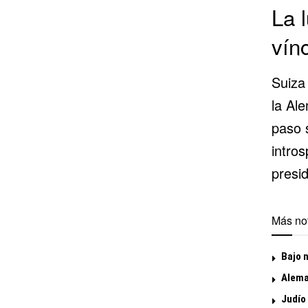
La 
vín
Suiza
la Al
paso s
intros
presid
Más not
Bajo 
Alema
Judío