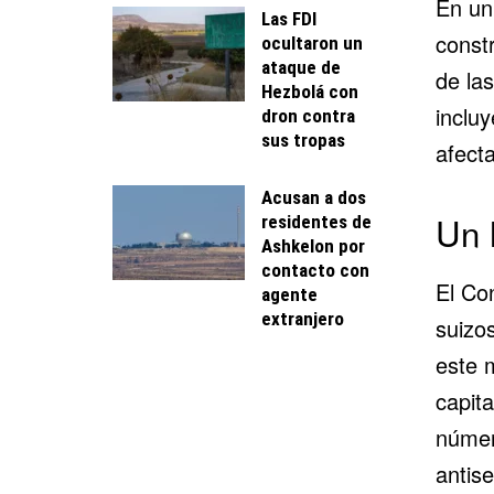
En un
Las FDI
const
ocultaron un
ataque de
de las
Hezbolá con
incluy
dron contra
sus tropas
afect
Acusan a dos
Un 
residentes de
Ashkelon por
contacto con
El Co
agente
extranjero
suizo
este 
capit
númer
antise