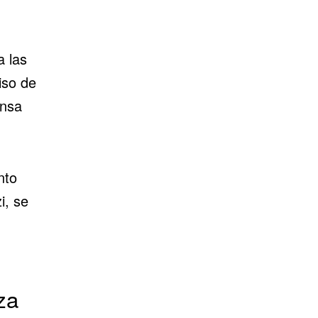
a las
iso de
ensa
nto
i, se
za