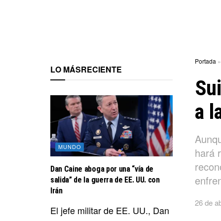
Portada
LO MÁS
RECIENTE
Su
a l
Aunqu
MUNDO
hará r
recon
Dan Caine aboga por una “vía de
enfren
salida” de la guerra de EE. UU. con
Irán
26 de ab
El jefe militar de EE. UU., Dan