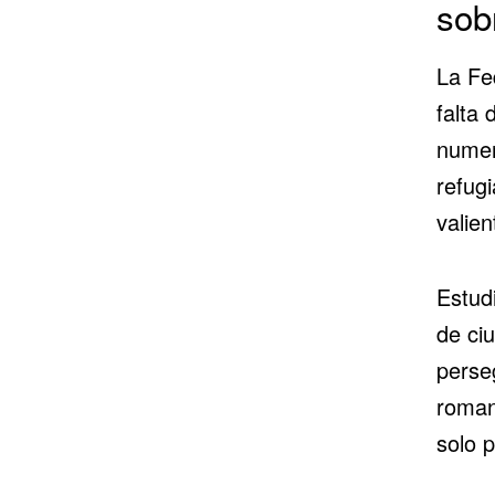
sob
La Fe
falta
numer
refugi
valie
Estud
de ci
perseg
roman
solo p