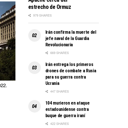
estrecho de Ormuz
979 SHARES
Irán confirma la muerte del
jefe naval de la Guardia
Revolucionaria
669 SHARES
Irán entrega los primeros
drones de combate a Rusia
para su guerra contra
Ucrania
022.
447 SHARES
104 murieron en ataque
estadounidense contra
buque de guerra iraní
422 SHARES