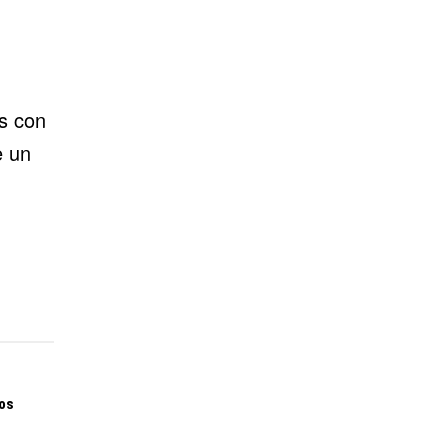
s con
e un
os