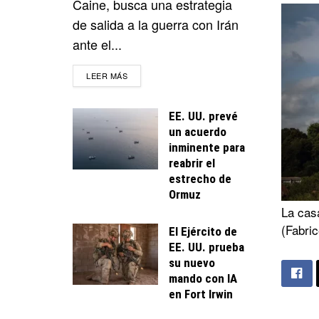
Caine, busca una estrategia
de salida a la guerra con Irán
ante el...
DETAILS
LEER MÁS
EE. UU. prevé
un acuerdo
inminente para
reabrir el
estrecho de
Ormuz
La casa
(Fabri
El Ejército de
EE. UU. prueba
su nuevo
mando con IA
en Fort Irwin