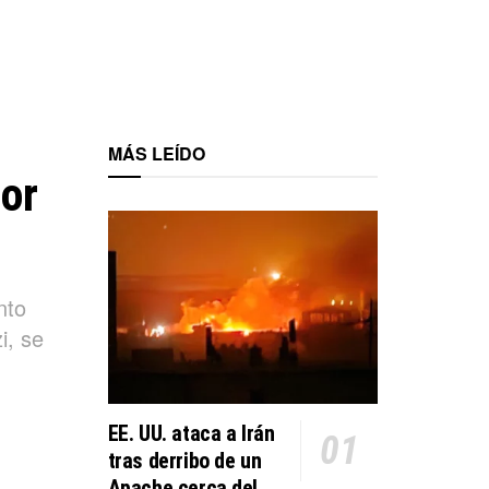
MÁS LEÍDO
or
nto
i, se
EE. UU. ataca a Irán
tras derribo de un
Apache cerca del