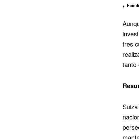
Famil
Aunqu
inves
tres 
reali
tanto
Resu
Suiza
nacion
perse
mante