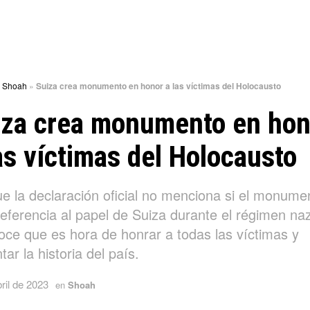
»
Shoah
»
Suiza crea monumento en honor a las víctimas del Holocausto
iza crea monumento en hon
as víctimas del Holocausto
e la declaración oficial no menciona si el monume
eferencia al papel de Suiza durante el régimen naz
oce que es hora de honrar a todas las víctimas y
tar la historia del país.
ril de 2023
en
Shoah