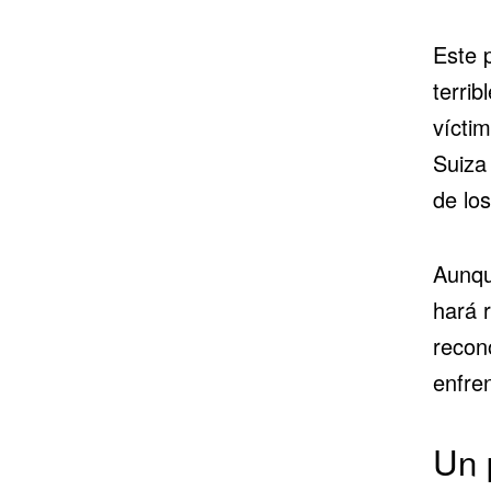
Este 
terrib
vícti
Suiza
de los
Aunqu
hará r
recon
enfren
Un 