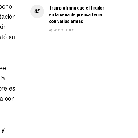
 ocho
Trump afirma que el tirador
en la cena de prensa tenía
tación
con varias armas
ión
412 SHARES
ató su
 se
ia.
pre es
ta con
 y