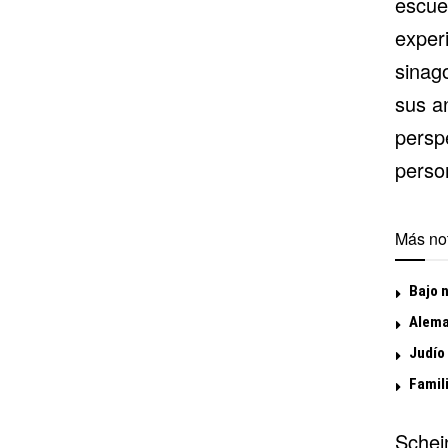
escue
exper
sinag
sus a
persp
perso
Más not
Bajo 
Alema
Judío
Famil
Schein