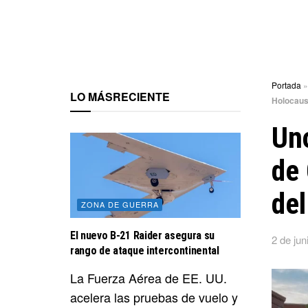
Portada
LO MÁS
RECIENTE
Holocaus
Uno
de 
del
ZONA DE GUERRA
El nuevo B-21 Raider asegura su
2 de jun
rango de ataque intercontinental
La Fuerza Aérea de EE. UU.
acelera las pruebas de vuelo y