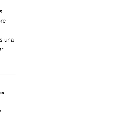
s
bre
es una
r.
os
o
.