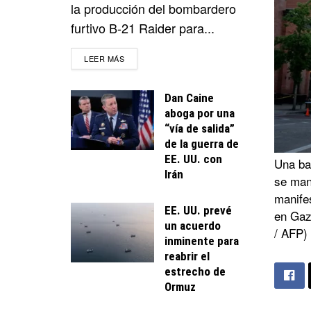
la producción del bombardero
furtivo B-21 Raider para...
DETAILS
LEER MÁS
Dan Caine
aboga por una
“vía de salida”
de la guerra de
EE. UU. con
Una ban
Irán
se man
manifes
EE. UU. prevé
en Gaza
un acuerdo
/ AFP)
inminente para
reabrir el
estrecho de
Ormuz