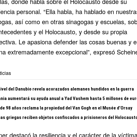
las, donde habla sobre el Holocausto desde su
iencia personal. “Ella habla, ha hablado en nuestra
ogas, así como en otras sinagogas y escuelas, so
ntecedentes y el Holocausto, y desde su propia
ectiva. Le apasiona defender las cosas buenas y 
na extremadamente excepcional”, expresó Scheine
icias
nivel del Danubio revela acorazados alemanes hundidos en la guerra
nia aumentará su ayuda anual a Yad Vashem hasta 5 millones de eur
 de 98 años reclama la propiedad del Van Gogh en el Musée d’Orsay
ias griegas reciben objetos confiscados a prisioneros del Holocaust
er destacó la resiliencia y el carácter de la víctima