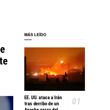
MÁS LEÍDO
ue
te
EE. UU. ataca a Irán
tras derribo de un
Apache cerca del