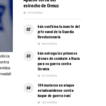
estrecho de Ormuz
979 SHARES
Irán confirma la muerte del
jefe naval de la Guardia
Revolucionaria
669 SHARES
Irán entrega los primeros
olicía
drones de combate a Rusia
ontra
para su guerra contra
enidos
Ucrania
Imadali
447 SHARES
104 murieron en ataque
estadounidense contra
buque de guerra iraní
422 SHARES