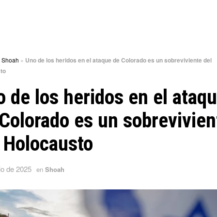
»
Shoah
»
Uno de los heridos en el ataque de Colorado es un sobreviviente del
to
 de los heridos en el ataq
Colorado es un sobrevivien
 Holocausto
io de 2025
en
Shoah