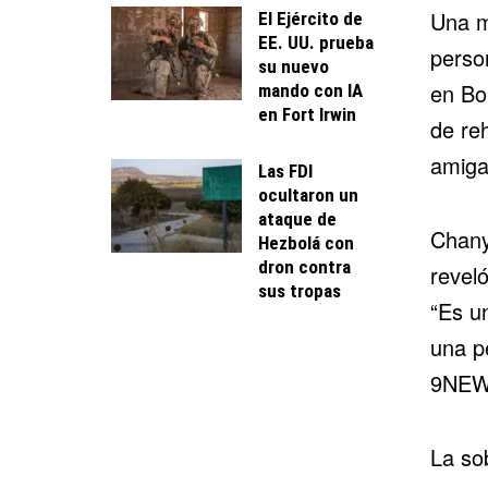
Una m
El Ejército de
EE. UU. prueba
perso
su nuevo
en Bou
mando con IA
en Fort Irwin
de
re
amiga
Las FDI
ocultaron un
ataque de
Chany
Hezbolá con
dron contra
reveló
sus tropas
“Es u
una p
9NEW
La so