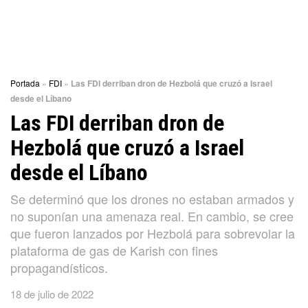
Portada
»
FDI
»
Las FDI derriban dron de Hezbolá que cruzó a Israel
desde el Líbano
Las FDI derriban dron de
Hezbolá que cruzó a Israel
desde el Líbano
Se determinó que los drones no estaban armados y
no suponían una amenaza real. En cambio, se cree
que fueron lanzados por Hezbolá para sobrevolar la
plataforma de gas de Karish con fines
propagandísticos.
18 de julio de 2022