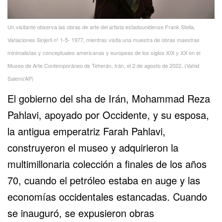
Un visitante observa las obras de arte del artista estadounidense Frank Stella,
Variaciones Sinjerli nº 1-5- 1977, mientras visita una muestra de obras maestras
minimalistas y conceptuales americanas y europeas de los siglos XIX y XX en el
Museo de Arte Contemporáneo de Teherán, Irán, el 2 de agosto de 2022. (Vahid
Salemi/AP)
El gobierno del sha de Irán, Mohammad Reza
Pahlavi, apoyado por Occidente, y su esposa,
la antigua emperatriz Farah Pahlavi,
construyeron el museo y adquirieron la
multimillonaria colección a finales de los años
70, cuando el petróleo estaba en auge y las
economías occidentales estancadas. Cuando
se inauguró, se expusieron obras