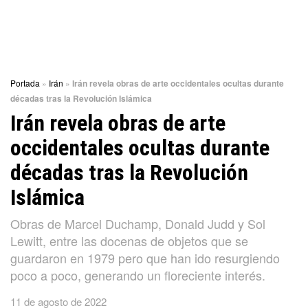
Portada
»
Irán
»
Irán revela obras de arte occidentales ocultas durante
décadas tras la Revolución Islámica
Irán revela obras de arte
occidentales ocultas durante
décadas tras la Revolución
Islámica
Obras de Marcel Duchamp, Donald Judd y Sol
Lewitt, entre las docenas de objetos que se
guardaron en 1979 pero que han ido resurgiendo
poco a poco, generando un floreciente interés.
11 de agosto de 2022