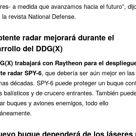
res- a medida que avanzamos hacia el futuro”, dijo
 la revista National Defense.
otente radar mejorará durante el
rrollo del DDG(X)
G(X) trabajará con Raytheon para el despliegue
te radar SPY-6
, que debería ser aún mejor en las
mas décadas. SPY-6 puede proteger un buque con
es balísticos y de crucero entrantes. También pued
ear buques y aviones enemigos, todo ello
táneamente.
uevo buque dependerá de los láseres 