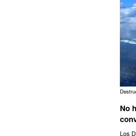
Destru
No h
conv
Los D