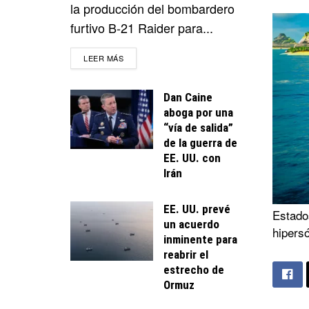
la producción del bombardero
furtivo B-21 Raider para...
DETAILS
LEER MÁS
Dan Caine
aboga por una
“vía de salida”
de la guerra de
EE. UU. con
Irán
EE. UU. prevé
Estado
un acuerdo
hipers
inminente para
reabrir el
estrecho de
Ormuz