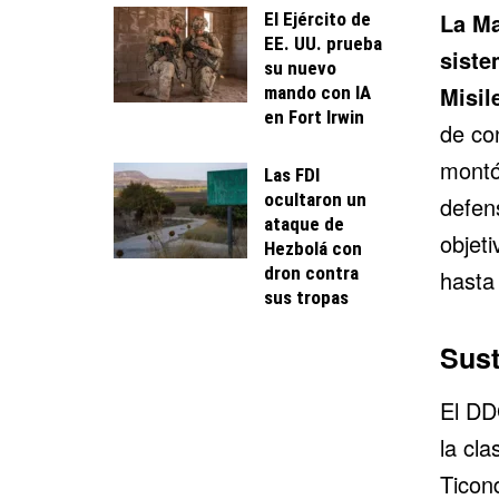
La
Ma
El Ejército de
EE. UU. prueba
siste
su nuevo
Misil
mando con IA
en Fort Irwin
de co
montó
Las FDI
ocultaron un
defen
ataque de
objet
Hezbolá con
dron contra
hast
sus tropas
Sust
El DD
la cla
Ticon