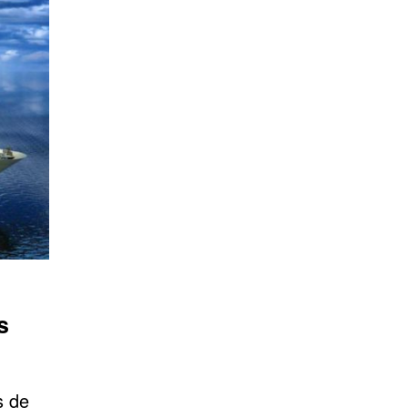
s
s de