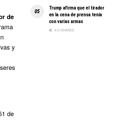
Trump afirma que el tirador
en la cena de prensa tenía
or de
con varias armas
grama
412 SHARES
un
ivas y
áseres
51 de