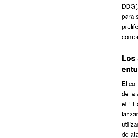
DDG(X
para 
proli
compr
Los 
ent
El con
de la 
el 11 
lanza
utili
de at