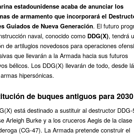
rina estadounidense
acaba de anunciar los
mas de armamento que incorporará el Destruct
es Guiados de Nueva Generación
. El futuro pro
nstrucción naval, conocido como
DDG(X)
, tendrá 
n de artilugios novedosos para operaciones ofens
sivas que llevarán a la Armada hacia sus futuros
ivos bélicos. Los DDG(X) llevarán de todo, desde
l
a
armas hipersónicas
.
itución de buques antiguos para 2030
G(X) está destinado a sustituir al destructor DDG-
se Arleigh Burke y a los cruceros Aegis de la clase
deroga (CG-47). La Armada pretende construir el