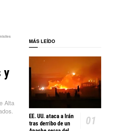
misiles
MÁS LEÍDO
 y
e Alta
ados.
EE. UU. ataca a Irán
tras derribo de un
Apache cerca del