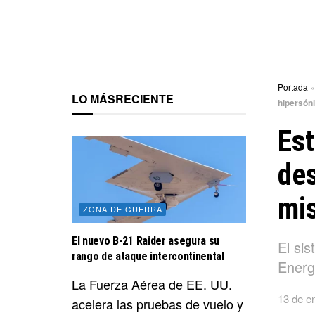
Portada
LO MÁS
RECIENTE
hipersón
Est
des
mis
ZONA DE GUERRA
El nuevo B-21 Raider asegura su
El si
rango de ataque intercontinental
Energ
La Fuerza Aérea de EE. UU.
13 de e
acelera las pruebas de vuelo y