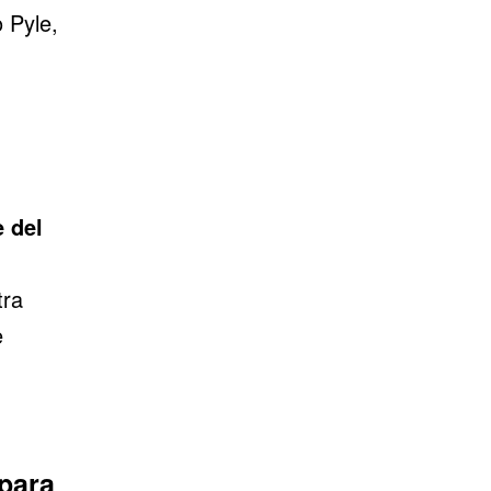
 Pyle,
 del
tra
e
para