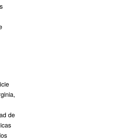
s
)
e
icie
ginia,
dad de
icas
los