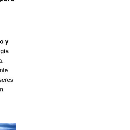
o y
rgía
a.
nte
seres
en