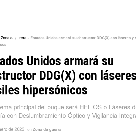
»
Zona de guerra
»
Estados Unidos armará su destructor DDG(X) con láseres y 
icos
ados Unidos armará su
tructor DDG(X) con láseres
iles hipersónicos
stema principal del buque será HELIOS o Láseres d
ía con Deslumbramiento Óptico y Vigilancia Integr
nero de 2023
en
Zona de guerra