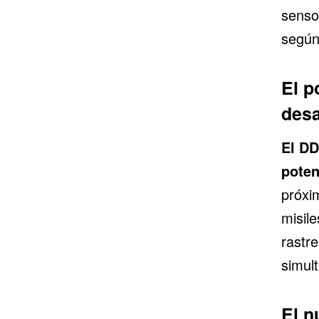
senso
según
El p
desa
El DD
poten
próxi
misil
rastr
simul
El n