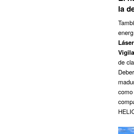
la d
Tambi
energí
Láser
Vigil
de cl
Deber
madur
como 
compa
HELIO