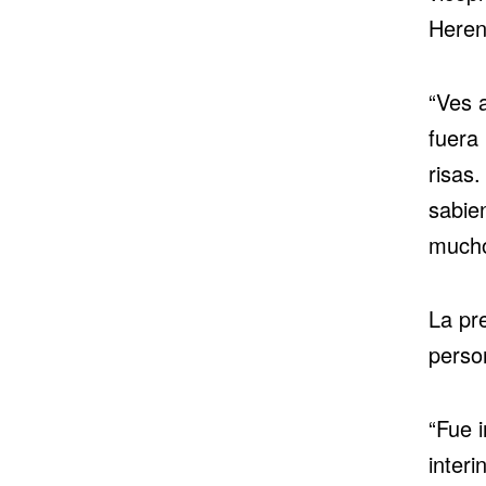
Heren
“Ves 
fuera
risas
sabie
mucho
La pr
perso
“Fue i
interi