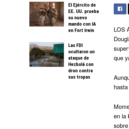
El Ejército de
EE. UU. prueba
su nuevo
mando con IA
LOS Á
en Fort Irwin
Dougl
Las FDI
super
ocultaron un
que y
ataque de
Hezbolá con
dron contra
Aunqu
sus tropas
hasta 
Momen
en la 
sobre