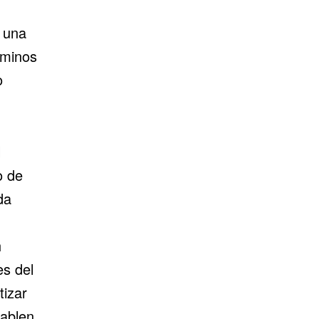
 una
rminos
o
l
o de
da
h
es del
tizar
hablen