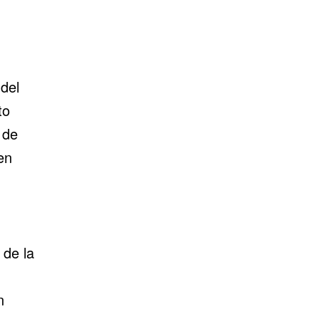
del
to
 de
en
 de la
n