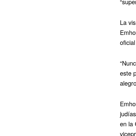
“supe
La vis
Emhof
ofici
“Nunc
este 
alegr
Emhof
judía
en la
vicepr