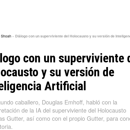
»
Shoah
»
Diálogo con un superviviente del Holocausto y su versión de Inteligen
logo con un superviviente 
ocausto y su versión de
eligencia Artificial
gundo caballero, Douglas Emhoff, habló con la
retación de la IA del superviviente del Holocausto
as Gutter, así como con el propio Gutter, para con
toria.