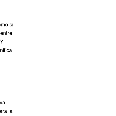
omo si
 entre
 Y
ifica
iva
ara la