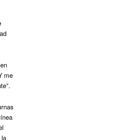
e
dad
 en
 Y me
te”.
urnas
línea
el
 la