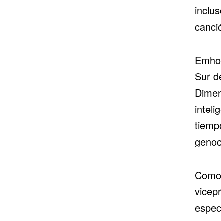
inclu
canci
Emhof
Sur de
Dimen
inteli
tiemp
genoc
Como 
vicep
especi