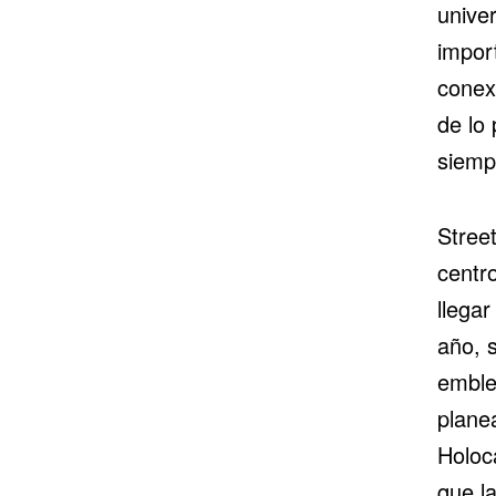
univer
impor
conexi
de lo
siemp
Street
centro
llega
año, s
emble
plane
Holoc
que l