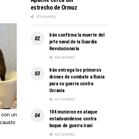
estrecho de Ormuz
979 SHARES
Irán confirma la muerte del
jefe naval de la Guardia
Revolucionaria
669 SHARES
Irán entrega los primeros
drones de combate a Rusia
para su guerra contra
Ucrania
447 SHARES
104 murieron en ataque
 con un
estadounidense contra
ocausto
buque de guerra iraní
422 SHARES