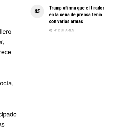
Trump afirma que el tirador
en la cena de prensa tenía
con varias armas
lero
412 SHARES
r,
rece
ocía,
cipado
as