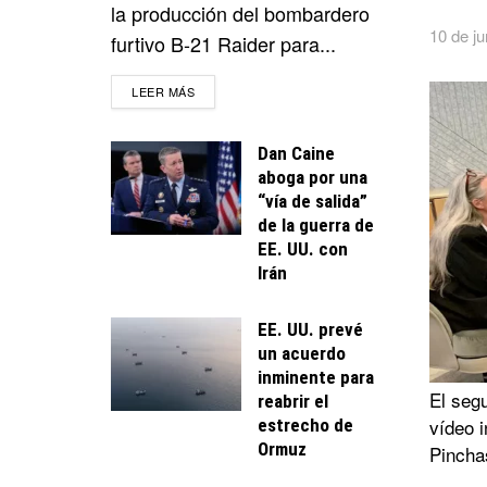
la producción del bombardero
10 de ju
furtivo B-21 Raider para...
DETAILS
LEER MÁS
Dan Caine
aboga por una
“vía de salida”
de la guerra de
EE. UU. con
Irán
EE. UU. prevé
un acuerdo
inminente para
El seg
reabrir el
vídeo i
estrecho de
Ormuz
Pincha