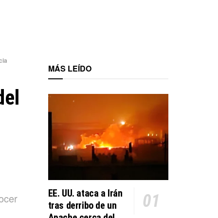
cia
MÁS LEÍDO
del
EE. UU. ataca a Irán
ocer
tras derribo de un
Apache cerca del