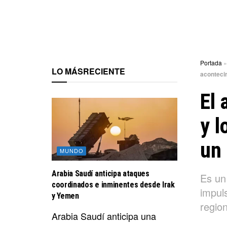
Portada
LO MÁS
RECIENTE
aconteci
El 
y l
un 
MUNDO
Arabia Saudí anticipa ataques
Es un
coordinados e inminentes desde Irak
impul
y Yemen
region
Arabia Saudí anticipa una