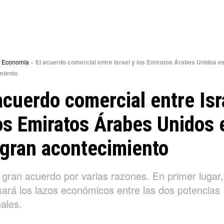
»
Economía
»
El acuerdo comercial entre Israel y los Emiratos Árabes Unidos e
miento
acuerdo comercial entre Isr
os Emiratos Árabes Unidos 
gran acontecimiento
 gran acuerdo por varias razones. En primer lugar,
sará los lazos económicos entre las dos potencias
ales.