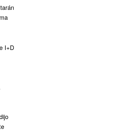
starán
rma
de
I+D
a
dijo
te