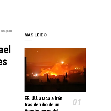
s un gran
MÁS LEÍDO
ael
es
EE. UU. ataca a Irán
tras derribo de un
Apache cerca del