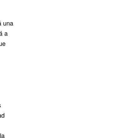
á una
á a
que
s
ad
la