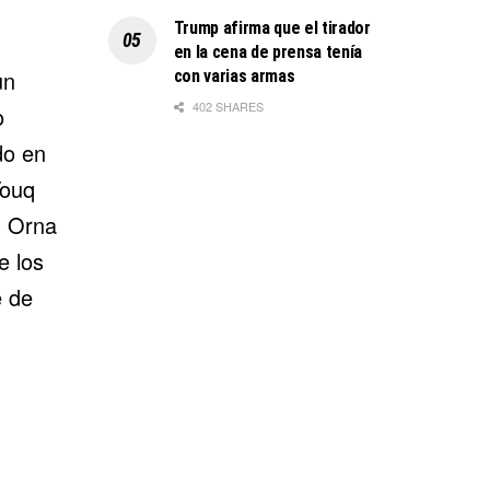
Trump afirma que el tirador
en la cena de prensa tenía
un
con varias armas
402 SHARES
o
do en
Touq
, Orna
e los
e de