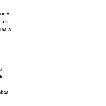
iones.
n de
reará
a
de
mbos