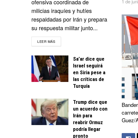
ofensiva coordinada de
1 de jun
milicias iraquíes y hutíes
respaldadas por Irán y prepara
su respuesta militar junto...
DETAILS
LEER MÁS
Sa’ar dice que
Israel seguirá
en Siria pese a
las críticas de
Turquía
Trump dice que
Bander
un acuerdo con
carrete
Irán para
Guez/A
reabrir Ormuz
podría llegar
pronto