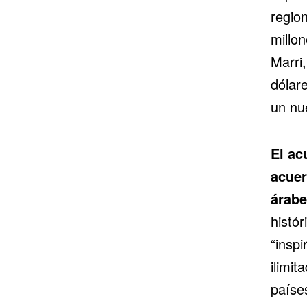
regio
millo
Marri,
dólar
un nu
El ac
acuer
árabe
histór
“inspi
ilimi
paíse