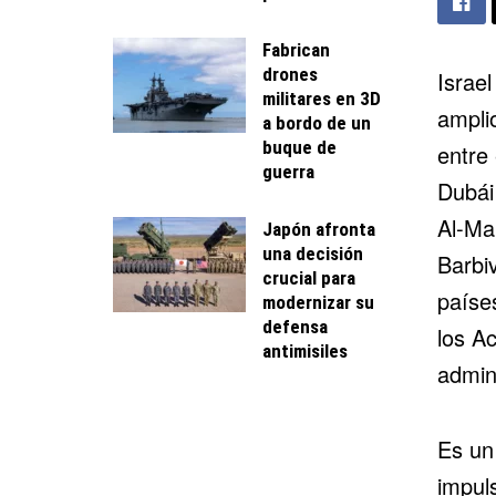
Fabrican
drones
Israe
militares en 3D
ampli
a bordo de un
buque de
entre 
guerra
Dubái
Al-Mar
Japón afronta
una decisión
Barbi
crucial para
paíse
modernizar su
defensa
los
Ac
antimisiles
admin
Es un
impul