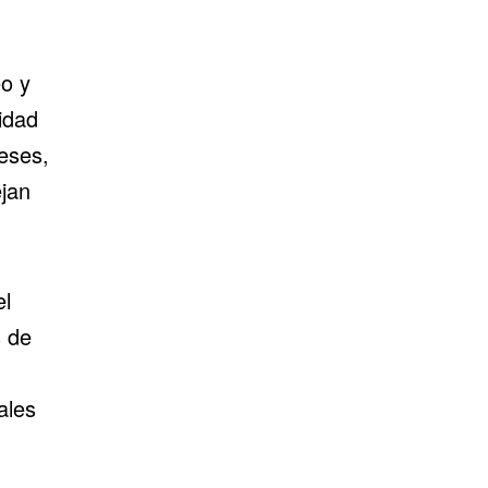
eo y
idad
meses,
jan
el
s de
ales