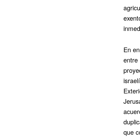
agric
exent
inmed
En en
entre
proye
israel
Exter
Jerus
acuerd
duplic
que co