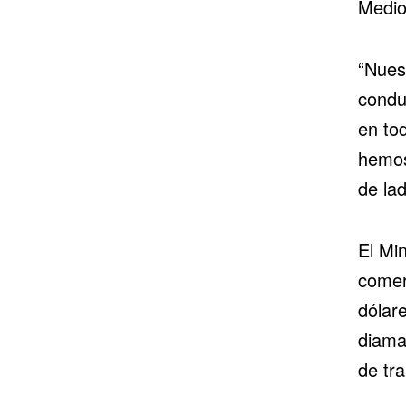
Medio
“Nues
condu
en tod
hemos
de lad
El Min
comer
dólar
diama
de tr