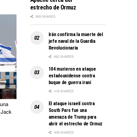
estrecho de Ormuz
969 SHARES
Irán confirma la muerte del
jefe naval de la Guardia
Revolucionaria
662 SHARES
104 murieron en ataque
estadounidense contra
buque de guerra iraní
418 SHARES
 una
El ataque israelí contra
South Pars fue una
 (Jack
amenaza de Trump para
abrir el estrecho de Ormuz
408 SHARES