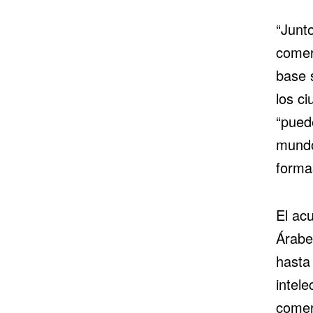
“Junt
comer
base s
los ci
“pued
mundo
forma
El acu
Árabe
hasta
intele
comerc