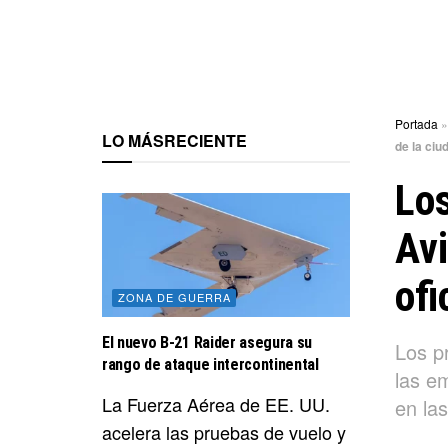
Portada
LO MÁS
RECIENTE
de la ciu
Los
Avi
ofi
ZONA DE GUERRA
El nuevo B-21 Raider asegura su
Los p
rango de ataque intercontinental
las e
La Fuerza Aérea de EE. UU.
en las
acelera las pruebas de vuelo y