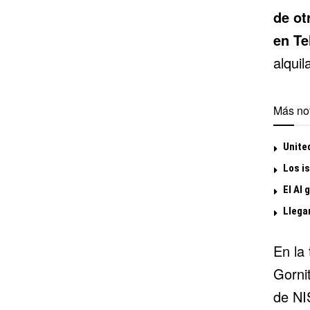
de ot
en Te
alqui
Más not
United
Los is
El Al 
Llega
En la 
Gorni
de NI