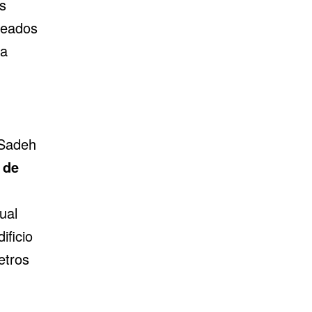
s
seados
la
 Sadeh
 de
ual
ificio
etros