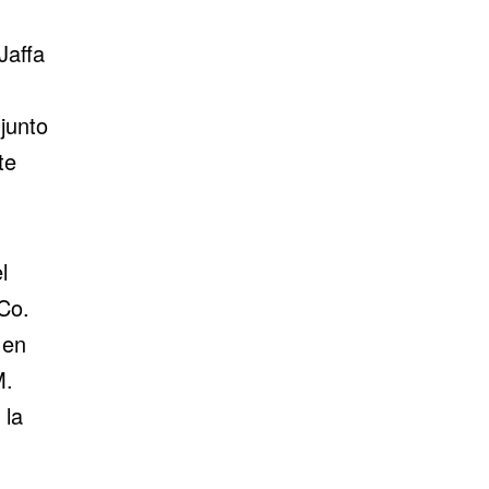
Jaffa
junto
te
l
Co.
 en
M.
 la