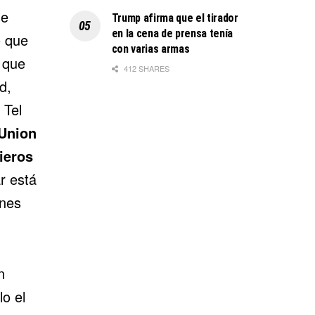
se
Trump afirma que el tirador
en la cena de prensa tenía
ó que
con varias armas
 que
412 SHARES
d,
 Tel
 Union
ieros
r está
ones
n
lo el