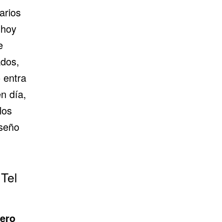
arios
 hoy
e
ados,
 entra
n día,
los
iseño
Tel
ero