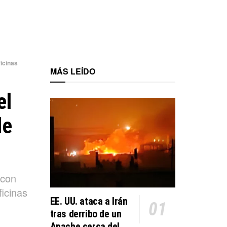
icinas
MÁS LEÍDO
el
de
 con
icinas
EE. UU. ataca a Irán
tras derribo de un
Apache cerca del