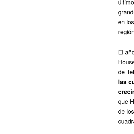
últim
grand
en lo
región
El añ
House
de Tel
las c
creci
que He
de los
cuadr