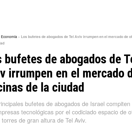
»
Economía
»
Los bufetes de abogados de Tel Aviv irrumpen en el mercado de of
dad
 bufetes de abogados de T
v irrumpen en el mercado 
cinas de la ciudad
rincipales bufetes de abogados de Israel compiten
mpresas tecnológicas por el codiciado espacio de of
 torres de gran altura de Tel Aviv.