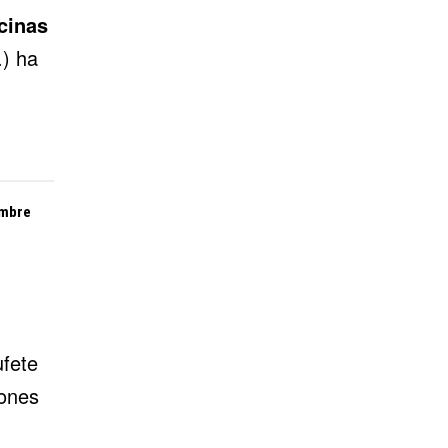
cinas
.) ha
embre
ufete
lones