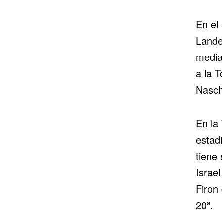
En el 
Lande
media
a la T
Nasch
En la 
estad
tiene 
Israel
Firon 
20ª.