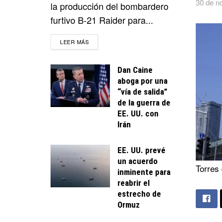
30 de n
la producción del bombardero
furtivo B-21 Raider para...
DETAILS
LEER MÁS
Dan Caine
aboga por una
“vía de salida”
de la guerra de
EE. UU. con
Irán
EE. UU. prevé
un acuerdo
Torres 
inminente para
reabrir el
estrecho de
Ormuz