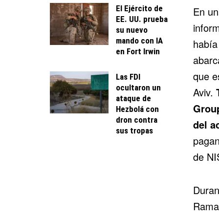
El Ejército de
En un
EE. UU. prueba
infor
su nuevo
mando con IA
había
en Fort Irwin
abarc
que e
Las FDI
ocultaron un
Aviv.
T
ataque de
Group
Hezbolá con
dron contra
del a
sus tropas
pagan
de NIS
Duran
Rama