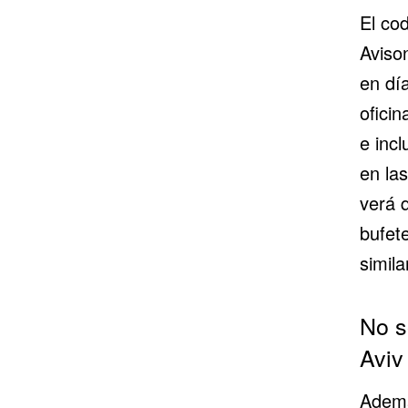
El co
Aviso
en dí
oficin
e incl
en la
verá q
bufet
simila
No s
Aviv
Ademá